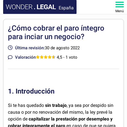
España
Menú
INICIO
¿Cómo cobrar el paro íntegro
para inciar un negocio?
DOCUMENTOS
Última revisión:
30 de agosto 2022
FAQ
Valoración
4,5
- 1 voto
MI CUENTA
1. Introducción
Si te has quedado
sin trabajo
, ya sea por despido sin
causa o por no renovación del mismo, la ley prevé la
opción de
capitalizar la prestación por desempleo y
cobrar íntegramente el paro
en caso de que se quiera