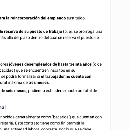
ara la reincorporación del empleado
sustituido.
e reserva de su puesto de trabajo
(p. ej. se prorroga una
s allá del plazo dentro del cual se reserva el puesto de
dores
jóvenes desempleados de hasta treinta años
(o de
pacidad) que se encuentren inscritos en su
o se podrá formalizar si
el trabajador no cuenta con
boral máxima de
tres meses
.
 de
seis meses
, pudiendo extenderse hasta un total de
nal
conocidos generalmente como "becarios") que cuentan con
sitaria. Este contrato tiene como fin permitir la
n una actividad laboral concreta, por lo que se debe