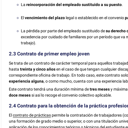
La
reincorporación del empleado sustituido a su puesto
.
El
vencimiento del plazo
legal o establecido en el convenio
p
La pérdida por parte del empleado sustituido de
su derecho d
excedencia por cuidado de familiares por un período que va má
trabajo).
2.3 Contrato de primer empleo joven
Se trata de un contrato de carácter temporal para aquellos trabaja
hasta
treinta y cinco años
en el caso de que tengan cualquier disca
correspondiente oficina de trabajo. En todo caso, este contrato sol
experiencia alguna
, o como mucho, cuenta con una experiencia la
Este contrato tendrá una duración mínima de
tres meses
y máxima
doce meses
si así lo recoge el convenio colectivo aplicable.
2.4 Contrato para la obtención de la práctica profesio
El
contrato de prácticas
permite la contratación de trabajadores (
una formación de grado medio o superior, o con una titulación univer
aplicación de los conocimientos teóricos o técnicos del estudiante e