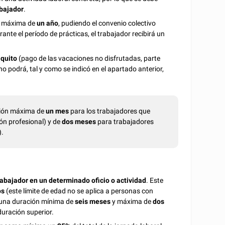
abajador
.
 máxima de
un año
, pudiendo el convenio colectivo
ante el período de prácticas, el trabajador recibirá un
iquito
(pago de las vacaciones no disfrutadas, parte
o podrá, tal y como se indicó en el apartado anterior,
ación máxima de
un mes
para los trabajadores que
ción profesional) y de
dos meses
para trabajadores
).
rabajador en un determinado oficio o actividad
. Este
os
(este límite de edad no se aplica a personas con
á una duración mínima de
seis meses
y máxima de
dos
duración superior.