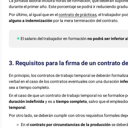
La jornada laboral incluirá horas de formación, que deberán supo
durante el primer año. Este porcentaje se podrá ir reduciendo gradu
Por último, al igual que en el
contrato de prácticas
, el trabajador pod
alguno a indemnización
por la mera terminación del contrato.
El salario del trabajador en formación
no podrá ser inferior 
3. Requisitos para la firma de un contrato d
En principio, los contratos de trabajo temporal se deberán formaliza
verbal en el caso de los contratos eventuales con una duración
infe
sea a tiempo completo.
En el caso de que un contrato de trabajo temporal no se formalice po
duración indefinida
y es a
tiempo completo
, salvo que el empleador
temporal
.
Por otro lado, se deberán cumplir con otros requisitos formales dep
En el
contrato por circunstancias de la producción
se deberá 