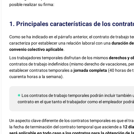
posible realizar su firma:
1. Principales características de los contra
Como se ha indicado en el párrafo anterior, el contrato de trabajo 
caracteriza por establecer una relación laboral con una
duración d
convenio colectivo aplicable
.
Los trabajadores temporales disfrutan de los mismos
derechos y o
contratos de trabajo indefinidos (mismo derecho de vacaciones, per
establecer contratos temporales a
jornada completa
(40 horas de t
cuarenta horas a la semana).
Los contratos de trabajo temporales podrán incluir también
contrato en el que tanto el trabajador como el empleador podr
Un aspecto clave diferente de los contratos temporales es que el tr
la fecha de terminación del contrato temporal que asciende a
12 dí
será aplicable en todo caso a los contratos para la obtención de l