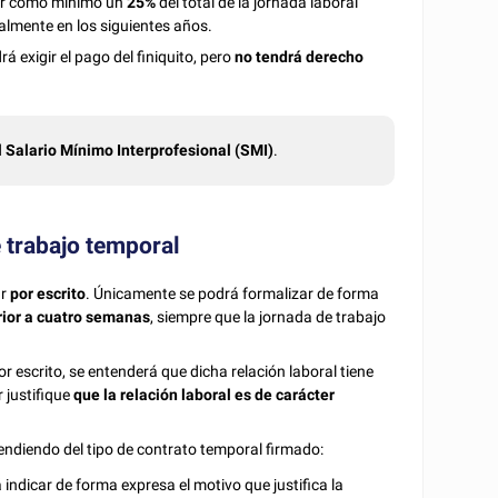
ner como mínimo un
25%
del total de la jornada laboral
almente en los siguientes años.
rá exigir el pago del finiquito, pero
no tendrá derecho
al Salario Mínimo Interprofesional (SMI)
.
e trabajo temporal
r
por escrito
. Únicamente se podrá formalizar de forma
rior a cuatro semanas
, siempre que la jornada de trabajo
r escrito, se entenderá que dicha relación laboral tiene
 justifique
que la relación laboral es de carácter
endiendo del tipo de contrato temporal firmado:
indicar de forma expresa el motivo que justifica la