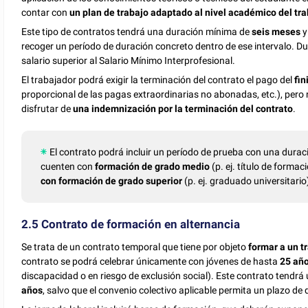
contar con
un plan de trabajo adaptado al nivel académico del tr
Este tipo de contratos tendrá una duración mínima de
seis meses
y
recoger un período de duración concreto dentro de ese intervalo. Dur
salario superior al Salario Mínimo Interprofesional.
El trabajador podrá exigir la terminación del contrato el pago del
fin
proporcional de las pagas extraordinarias no abonadas, etc.), pero n
disfrutar de
una indemnización por la terminación del contrato
.
El contrato podrá incluir un período de prueba con una dur
cuenten con
formación de grado medio
(p. ej. título de forma
con formación de grado superior
(p. ej. graduado universitario
2.5 Contrato de formación en alternancia
Se trata de un contrato temporal que tiene por objeto
formar a un t
contrato se podrá celebrar únicamente con jóvenes de hasta
25 añ
discapacidad o en riesgo de exclusión social). Este contrato tendr
años
, salvo que el convenio colectivo aplicable permita un plazo de 