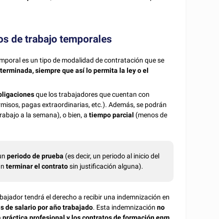
tos de trabajo temporales
temporal es un tipo de modalidad de contratación que se
eterminada, siempre que
así lo permita la ley o el
bligaciones
que los trabajadores que cuentan con
misos, pagas extraordinarias, etc.). Además, se podrán
rabajo a la semana), o bien, a
tiempo parcial
(menos de
 un
periodo de prueba
(es decir, un periodo al inicio del
án
terminar el contrato
sin justificación alguna).
abajador tendrá el derecho a recibir una indemnización en
as de salario por año trabajado
. Esta indemnización
no
a práctica profesional y los contratos de formación enm