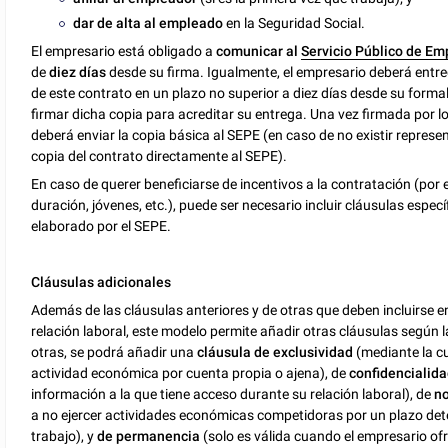
dar de alta al empleado
en la Seguridad Social.
El empresario está obligado a
comunicar al
Servicio Público de Em
de
diez días
desde su firma. Igualmente, el empresario deberá entre
de este contrato en un plazo no superior a diez días desde su forma
firmar dicha copia para acreditar su entrega. Una vez firmada por l
deberá enviar la copia básica al SEPE (en caso de no existir repres
copia del contrato directamente al SEPE).
En caso de querer beneficiarse de incentivos a la contratación (po
duración, jóvenes, etc.), puede ser necesario incluir cláusulas especí
elaborado por el SEPE.
Cláusulas adicionales
Además de las cláusulas anteriores y de otras que deben incluirse en
relación laboral, este modelo permite añadir otras cláusulas según 
otras, se podrá añadir una
cláusula de exclusividad
(mediante la cu
actividad económica por cuenta propia o ajena), de
confidencialid
información a la que tiene acceso durante su relación laboral), de
no
a no ejercer actividades económicas competidoras por un plazo dete
trabajo), y
de permanencia
(solo es válida cuando el empresario of