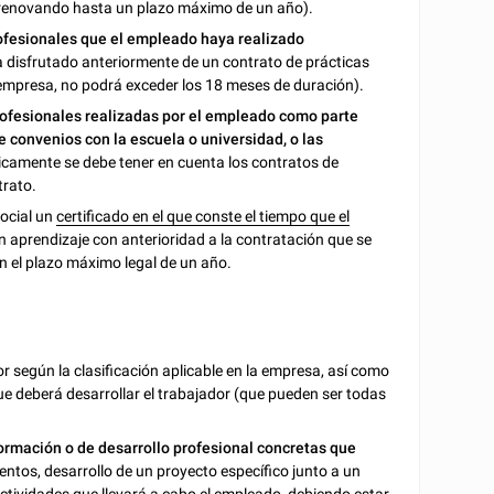
r renovando hasta un plazo máximo de un año).
ofesionales que el empleado haya realizado
ha disfrutado anteriormente de un contrato de prácticas
a empresa, no podrá exceder los 18 meses de duración).
rofesionales realizadas por el empleado como parte
 convenios con la escuela o universidad, o las
icamente se debe tener en cuenta los contratos de
trato.
Social un
certificado en el que conste el tiempo que el
en aprendizaje con anterioridad a la contratación que se
n el plazo máximo legal de un año.
 según la clasificación aplicable en la empresa, así como
e deberá desarrollar el trabajador (que pueden ser todas
ormación o de desarrollo profesional concretas que
entos, desarrollo de un proyecto específico junto a un
actividades que llevará a cabo el empleado, debiendo estar