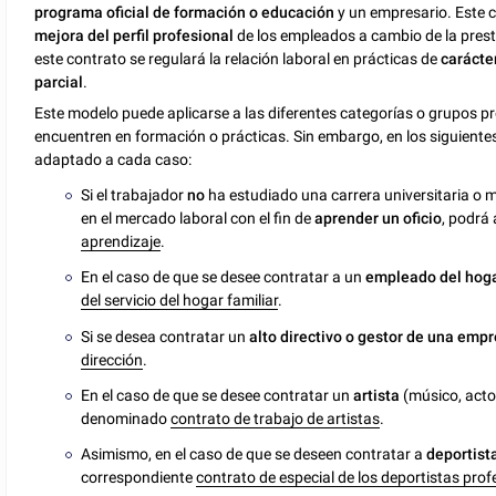
programa oficial de formación o educación
y un empresario. Este co
mejora del perfil profesional
de los empleados a cambio de la prest
este contrato se regulará la relación laboral en prácticas de
carácte
parcial
.
Este modelo puede aplicarse a las diferentes categorías o grupos p
encuentren en formación o prácticas. Sin embargo, en los siguientes
adaptado a cada caso:
Si el trabajador
no
ha estudiado una carrera universitaria o 
en el mercado laboral con el fin de
aprender un oficio
, podrá
aprendizaje
.
En el caso de que se desee contratar a un
empleado del hoga
del servicio del hogar familiar
.
Si se desea contratar un
alto directivo o gestor de una emp
dirección
.
En el caso de que se desee contratar un
artista
(músico, actor
denominado
contrato de trabajo de artistas
.
Asimismo, en el caso de que se deseen contratar a
deportist
correspondiente
contrato de especial de los deportistas prof