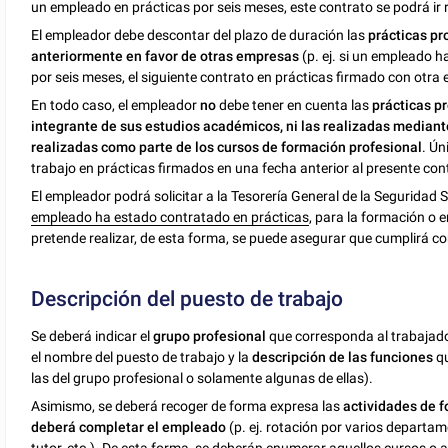
un empleado en prácticas por seis meses, este contrato se podrá i
El empleador debe descontar del plazo de duración las
prácticas pr
anteriormente en favor de otras empresas
(p. ej. si un empleado 
por seis meses, el siguiente contrato en prácticas firmado con otr
En todo caso, el empleador
no
debe tener
en cuenta las
prácticas p
integrante de sus estudios académicos, ni las realizadas mediante
realizadas como parte de los cursos de formación profesional
. Ún
trabajo en prácticas firmados en una fecha anterior al presente con
El empleador podrá solicitar a la Tesorería General de la Seguridad 
empleado ha estado contratado en prácticas
, para la formación o 
pretende realizar, de esta forma, se puede asegurar que cumplirá co
Descripción del puesto de trabajo
Se deberá indicar el
grupo profesional
que corresponda al trabajador
el nombre del puesto de trabajo y la
descripción de las funciones
qu
las del grupo profesional o solamente algunas de ellas).
Asimismo, se deberá recoger de forma expresa las
actividades de
f
deberá completar el empleado
(p. ej. rotación por varios departam
tutor, etc.). De esta forma, se deberán enumerar aquellos cursos o 