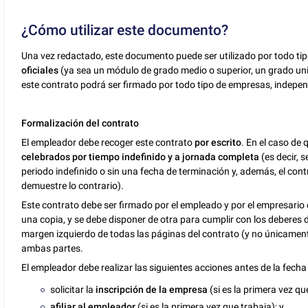
¿Cómo utilizar este documento?
Una vez redactado, este documento puede ser utilizado por todo t
oficiales
(ya sea un módulo de grado medio o superior, un grado uni
este contrato podrá ser firmado por todo tipo de empresas, indepen
Formalización del contrato
El empleador debe recoger este contrato
por escrito
. En el caso de
celebrados por tiempo indefinido y a jornada completa
(es decir, 
periodo indefinido o sin una fecha de terminación y, además, el con
demuestre lo contrario).
Este contrato debe ser firmado por el empleado y por el empresario
una copia, y se debe disponer de otra para cumplir con los deberes 
margen izquierdo de todas las páginas del contrato (y no únicament
ambas partes.
El empleador debe realizar las siguientes acciones antes de la fecha
solicitar la
inscripción de la empresa
(si es la primera vez qu
afiliar al empleador
(si es la primera vez que trabaja); y