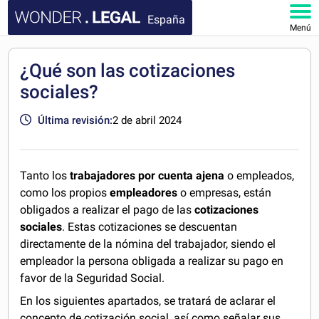
España
Menú
INICIO
¿Qué son las cotizaciones
sociales?
DOCUMENTOS
Última revisión:
2 de abril 2024
FAQ
MI CUENTA
Tanto los
trabajadores por cuenta ajena
o empleados,
como los propios
empleadores
o empresas, están
obligados a realizar el pago de las
cotizaciones
sociales
. Estas cotizaciones se descuentan
directamente de la nómina del trabajador, siendo el
empleador la persona obligada a realizar su pago en
favor de la Seguridad Social.
En los siguientes apartados, se tratará de aclarar el
concepto de cotización social, así como señalar sus