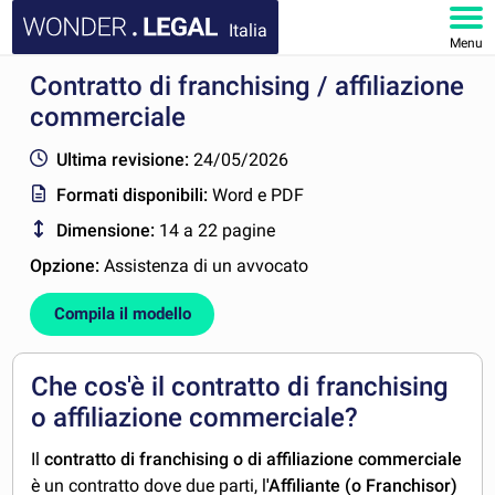
Italia
Menu
Contratto di franchising / affiliazione
HOMEPAGE
commerciale
DOCUMENTI
Ultima revisione:
24/05/2026
Formati disponibili:
Word e PDF
FAQ
Dimensione:
14 a 22 pagine
IL MIO ACCOUNT
Opzione:
Assistenza di un avvocato
Compila il modello
Che cos'è il contratto di franchising
o affiliazione commerciale?
Il
contratto di franchising o di affiliazione commerciale
è un contratto dove due parti, l
'Affiliante (o Franchisor)