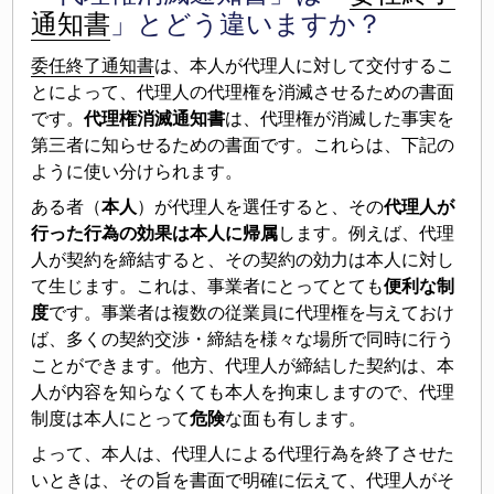
通知書
」とどう違いますか？
委任終了通知書
は、本人が代理人に対して交付するこ
とによって、代理人の代理権を消滅させるための書面
です。
代理権消滅通知書
は、代理権が消滅した事実を
第三者に知らせるための書面です。これらは、下記の
ように使い分けられます。
ある者（
本人
）が代理人を選任すると、その
代理人が
行った行為の効果は本人に帰属
します。例えば、代理
人が契約を締結すると、その契約の効力は本人に対し
て生じます。これは、事業者にとってとても
便利
な制
度
です。事業者は複数の従業員に代理権を与えておけ
ば、多くの契約交渉・締結を様々な場所で同時に行う
ことができます。他方、代理人が締結した契約は、本
人が内容を知らなくても本人を拘束しますので、代理
制度は本人にとって
危険
な面も有します。
よって、本人は、代理人による代理行為を終了させた
いときは、その旨を書面で明確に伝えて、代理人がそ