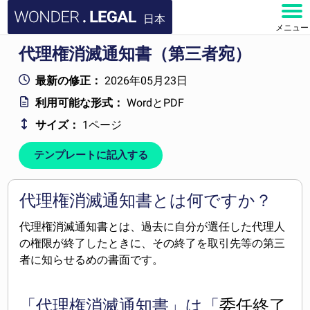
日本
メニュー
代理権消滅通知書（第三者宛）
ホーム
最新の修正：
2026年05月23日
文書
利用可能な形式：
WordとPDF
サイズ：
1ページ
よくある質問
テンプレートに記入する
お問い合わせ
アカウント
代理権消滅通知書とは何ですか？
代理権消滅通知書とは、過去に自分が選任した代理人
の権限が終了したときに、その終了を取引先等の第三
者に知らせるめの書面です。
「代理権消滅通知書」は「
委任終了