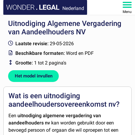
Nederland
Menu
Uitnodiging Algemene Vergadering
HOME
van Aandeelhouders NV
DOCUMENTEN
Laatste revisie:
29-05-2026
Beschikbare formaten:
Word en PDF
FAQ
Grootte:
1 tot 2 pagina's
MIJN ACCOUNT
Het model invullen
Wat is een uitnodiging
aandeelhoudersovereenkomst nv?
Een
uitnodiging algemene vergadering van
aandeelhouders nv
kan worden gebruikt door een
bevoegd persoon of orgaan die wil oproepen tot een