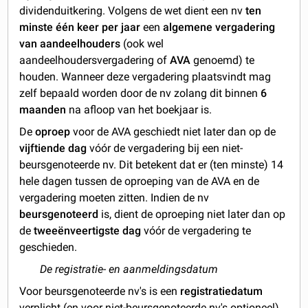
dividenduitkering. Volgens de wet dient een nv
ten
minste één keer per jaar
een
algemene vergadering
van aandeelhouders
(ook wel
aandeelhoudersvergadering of
AVA
genoemd) te
houden. Wanneer deze vergadering plaatsvindt mag
zelf bepaald worden door de nv zolang dit binnen
6
maanden
na afloop van het boekjaar is.
De
oproep
voor de AVA geschiedt niet later dan op de
vijftiende dag
vóór de vergadering bij een niet-
beursgenoteerde nv. Dit betekent dat er (ten minste) 14
hele dagen tussen de oproeping van de AVA en de
vergadering moeten zitten. Indien de nv
beursgenoteerd
is, dient de oproeping niet later dan op
de
tweeënveertigste
dag
vóór de vergadering te
geschieden.
De registratie- en aanmeldingsdatum
Voor beursgenoteerde nv's is een
registratiedatum
verplicht (en voor niet-beursgenoteerde nv's optioneel).