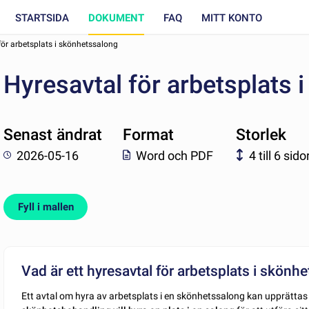
STARTSIDA
DOKUMENT
FAQ
MITT KONTO
för arbetsplats i skönhetssalong
Hyresavtal för arbetsplats 
Senast ändrat
Format
Storlek
2026-05-16
Word och PDF
4 till 6 sido
Fyll i mallen
Vad är ett hyresavtal för arbetsplats i skönh
Ett avtal om hyra av arbetsplats i en skönhetssalong kan upprätta