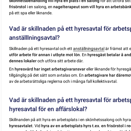
skönhetsbehandling vill hyra en plats i en salong
för att utföra sit
frisörstol
i en salong, en
nagelterapeut som vill hyra en arbetsbän
på ett spa eller liknande.
Vad är skillnaden på ett hyresavtal för arbet
anställlningsavtal?
Skillnaden på ett hyresavtal och ett
anställningsavtal
är främst att 
utför arbete för annan i utbyte mot lön
. En
hyresgäst betalar å andr
dennes lokaler
och utföra sitt arbete där.
En
hyresvärd har inget arbetsgivaransvar
eller liknande för hyresg
tillgänglig på det sätt som avtalas om. En
arbetsgivare har däremot
av de arbetsrättsliga reglerna och i många fall kollektivavtal.
Vad är skillnaden på ett hyresavtal för arbet
hyresavtal för en affärslokal?
Skillnanden på att hyra en arbetsplats i en skönhetssalong och hyra
hyresavtalet
. Vid
hyra av en arbetsplats hyrs t.ex. en frisörstol
i r