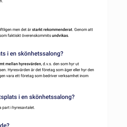
n.
iftligen men det är
starkt rekommenderat
. Genom att
som faktiskt överenskommits
undvikas
.
ats i en skönhetssalong?
t mellan hyresvärden
, d.v.s. den som hyr ut
tsen. Hyresvärden är det företag som äger eller hyr den
gen vara ett företag som bedriver verksamhet inom
etsplats i en skönhetssalong?
ra part i hyresavtalet.
nde?