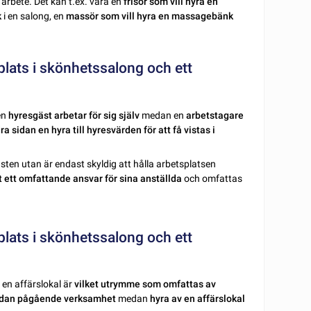
t arbete. Det kan t.ex. vara en
frisör som vill hyra en
k
i en salong, en
massör som vill hyra en massagebänk
splats i skönhetssalong och ett
en
hyresgäst arbetar för sig själv
medan en
arbetstagare
a sidan en hyra till hyresvärden för att få vistas i
ästen utan är endast skyldig att hålla arbetsplatsen
 ett omfattande ansvar för sina anställda
och omfattas
splats i skönhetssalong och ett
 en affärslokal är
vilket utrymme som omfattas av
edan pågående verksamhet
medan
hyra av en affärslokal