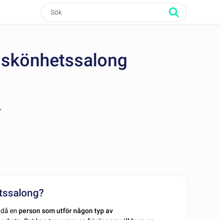
i skönhetssalong
r
etssalong?
s då en
person som utför någon typ av