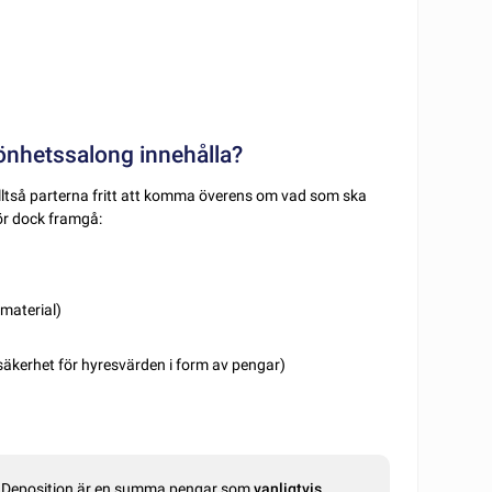
könhetssalong innehålla?
alltså parterna fritt att komma överens om vad som ska
bör dock framgå:
 material)
 säkerhet för hyresvärden i form av pengar)
. Deposition är en summa pengar som
vanligtvis