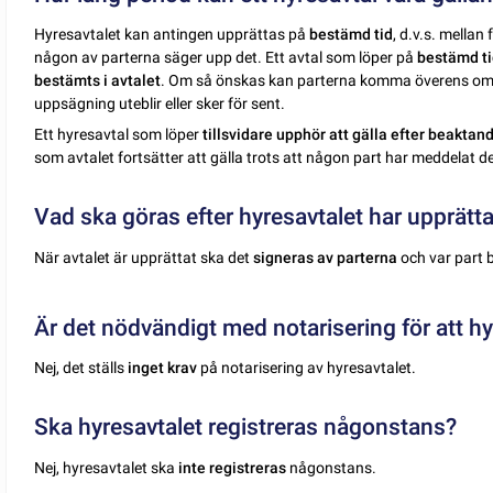
Hyresavtalet kan antingen upprättas på
bestämd tid
, d.v.s. mella
någon av parterna säger upp det. Ett avtal som löper på
bestämd ti
bestämts i avtalet
. Om så önskas kan parterna komma överens om a
uppsägning uteblir eller sker för sent.
Ett hyresavtal som löper
tillsvidare upphör att gälla efter beakta
som avtalet fortsätter att gälla trots att någon part har meddelat d
Vad ska göras efter hyresavtalet har upprätt
När avtalet är upprättat ska det
signeras av parterna
och var part 
Är det nödvändigt med notarisering för att hyr
Nej, det ställs
inget krav
på notarisering av hyresavtalet.
Ska hyresavtalet registreras någonstans?
Nej, hyresavtalet ska
inte registreras
någonstans.