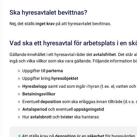
Ska hyresavtalet bevittnas?
Nej, det ställs
inget krav
på att hyresavtalet bevittnas.
Vad ska ett hyresavtal för arbetsplats i en s
Gällande innehållet i ett hyresavtal råder det
avtalsfrihet
. Det står 
ingå och vilka villkor som ska vara gällande. Följande information 
Uppgifter till
parterna
Uppgifter kring
hyresobjektet
Hyresbelopp
samt vad som ingår i hyran (t.ex. el, vatten och
Betalningsvillkor
Eventuell
deposition
som ska erläggas innan tillträde (d.v.s.
Avtalsperiod
och eventuell
uppsägningstid
Hur
avtalsbrott
och
tvister
ska hanteras
Att ställa krav på
deposition
är en
säkerhet
för hyresvärden