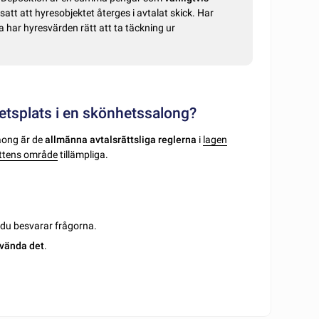
satt att hyresobjektet återges i avtalat skick. Har
a har hyresvärden rätt att ta täckning ur
rbetsplats i en skönhetssalong?
saong ãr de
allmãnna avtalsrãttsliga reglerna
i
lagen
ättens område
tillämpliga.
m du besvarar frågorna.
vända det
.