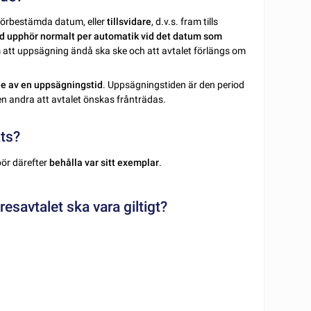
n förbestämda datum, eller
tillsvidare
, d.v.s. fram tills
d upphör normalt per automatik vid det datum som
tt uppsägning ändå ska ske och att avtalet förlängs om
nde av en uppsägningstid
. Uppsägningstiden är den period
en andra att avtalet önskas frånträdas.
ats?
bör därefter
behålla var sitt exemplar
.
esavtalet ska vara giltigt?