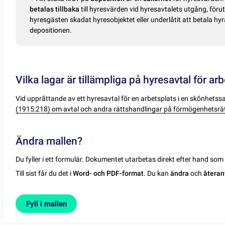
betalas tillbaka
till hyresvärden vid hyresavtalets utgång, förut
hyresgästen skadat hyresobjektet eller underlåtit att betala hyr
depositionen.
Vilka lagar är tillämpliga på hyresavtal för a
Vid upprãttande av ett hyresavtal fõr en arbetsplats i en skõnhets
(1915:218) om avtal och andra rättshandlingar på förmögenhetsr
Ändra mallen?
Du fyller i ett formulär. Dokumentet utarbetas direkt efter hand so
Till sist får du det i
Word- och PDF-format
. Du kan
ändra
och
återan
Fyll i mallen