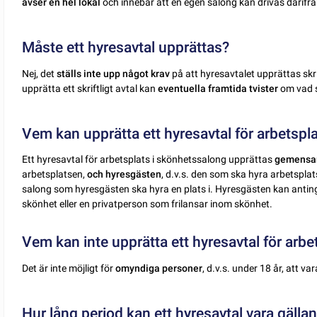
avser en hel lokal
och innebär att en egen salong kan drivas därifrå
Måste ett hyresavtal upprättas?
Nej, det
ställs inte upp något krav
på att hyresavtalet upprättas skr
upprätta ett skriftligt avtal kan
eventuella framtida tvister
om vad 
Vem kan upprätta ett hyresavtal för arbetspl
Ett hyresavtal för arbetsplats i skönhetssalong upprättas
gemensam
arbetsplatsen,
och hyresgästen
, d.v.s. den som ska hyra arbetspla
salong som hyresgästen ska hyra en plats i. Hyresgästen kan antin
skönhet eller en privatperson som frilansar inom skönhet.
Vem kan inte upprätta ett hyresavtal för arb
Det är inte möjligt för
omyndiga personer
, d.v.s. under 18 år, att va
Hur lång period kan ett hyresavtal vara gälla