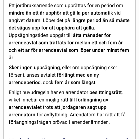
Ett jordbruksarrende som upprättas för en period om
mindre än ett år upphör att gälla per automatik
vid
angivet datum. Löper det på
längre period än så måste
det sägas upp för att upphöra att gälla
.
Uppsägningstiden uppgår till
åtta månader för
arrendeavtal som träffats för mellan ett och fem år
och
ett år för arrendeavtal som löper under minst fem
år
.
Sker ingen uppsägning
, eller om uppsägning sker
försent, anses avtalet
förlängt med en ny
arrendeperiod
, dock
fem år som längst
.
Enligt huvudregeln har en arrendator
besittningsrätt
,
vilket innebär en möjlig
rätt till förlängning av
arrendeavtalet trots att jordägaren sagt upp
arrendatorn
för avflyttning. Arrendatorn har rätt att få
förlängningsfrågan prövad i
arrendenämnden
.