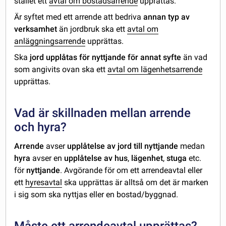
stället ett
avtal om bostadsarrende
upprättas.
Är syftet med ett arrende att bedriva
annan typ av
verksamhet
än jordbruk ska ett
avtal om
anläggningsarrende
upprättas.
Ska
jord upplåtas för nyttjande för annat syfte
än vad
som angivits ovan ska ett
avtal om lägenhetsarrende
upprättas.
Vad är skillnaden mellan arrende
och hyra?
Arrende
avser
upplåtelse av jord till nyttjande
medan
hyra
avser en
upplåtelse av hus
,
lägenhet
,
stuga
etc.
för
nyttjande
. Avgörande för om ett arrendeavtal eller
ett
hyresavtal
ska upprättas är alltså om det är marken
i sig som ska nyttjas eller en bostad/byggnad.
Måste ett arrendeavtal upprättas?