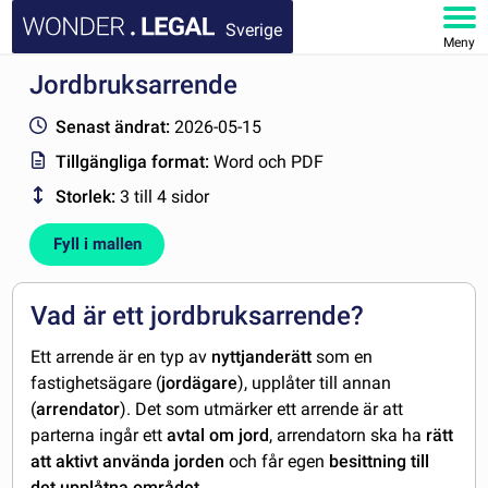
Sverige
Meny
Jordbruksarrende
STARTSIDA
Senast ändrat:
2026-05-15
DOKUMENT
Tillgängliga format:
Word och PDF
Storlek:
3 till 4 sidor
FAQ
Fyll i mallen
MITT KONTO
Vad är ett jordbruksarrende?
Ett arrende är en typ av
nyttjanderätt
som en
fastighetsägare (
jordägare
), upplåter till annan
(
arrendator
). Det som utmärker ett arrende är att
parterna ingår ett
avtal om jord
, arrendatorn ska ha
rätt
att aktivt använda jorden
och får egen
besittning till
det upplåtna området
.