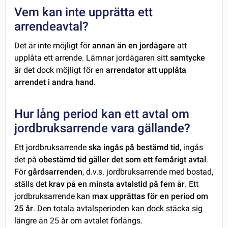
Vem kan inte upprätta ett
arrendeavtal?
Det är inte möjligt för
annan än en jordägare
att
upplåta ett arrende. Lämnar jordägaren sitt
samtycke
är det dock möjligt för en
arrendator att upplåta
arrendet i andra hand
.
Hur lång period kan ett avtal om
jordbruksarrende vara gällande?
Ett jordbruksarrende
ska ingås på bestämd tid
, ingås
det på
obestämd tid gäller det som ett femårigt avtal
.
För
gårdsarrenden
, d.v.s. jordbruksarrende med bostad,
ställs det
krav på en minsta avtalstid på fem år
. Ett
jordbruksarrende kan
max upprättas för en period om
25 år
. Den totala avtalsperioden kan dock stäcka sig
längre än 25 år om avtalet förlängs.