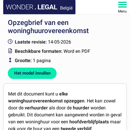
België
Menu
Opzegbrief van een
HOME
woninghuurovereenkomst
DOCUMENTEN
Laatste revisie:
14-05-2026
Beschikbare formaten:
Word en PDF
FAQ
Grootte:
1 pagina
MIJN ACCOUNT
Het model invullen
Met dit document kunt u
elke
woninghuurovereenkomst opzeggen
. Het kan zowel
door de
verhuurder
als door de
huurder
worden
gebruikt. Dit document kan aangewend worden in geval
van een woninghuur voor een
hoofdverblijfplaats
maar
ook voor de huur van een
tweede verblijf
.