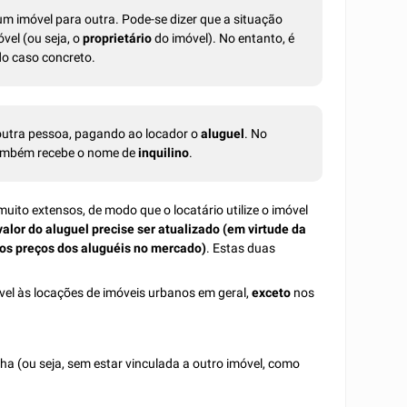
m imóvel para outra. Pode-se dizer que a situação
vel (ou seja, o
proprietário
do imóvel). No entanto, é
do caso concreto.
 outra pessoa, pagando ao locador o
aluguel
. No
 também recebe o nome de
inquilino
.
uito extensos, de modo que o locatário utilize o imóvel
valor do aluguel precise ser atualizado (em virtude da
dos preços dos aluguéis no mercado)
. Estas duas
ável às locações de imóveis urbanos em geral,
exceto
nos
a (ou seja, sem estar vinculada a outro imóvel, como