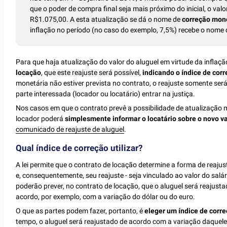
que o poder de compra final seja mais próximo do inicial, o va
R$1.075,00. A esta atualização se dá o nome de
correção mon
inflação no período (no caso do exemplo, 7,5%) recebe o nome
Para que haja atualização do valor do aluguel em virtude da inflaçã
locação
, que este reajuste será possível,
indicando o índice de corr
monetária não estiver prevista no contrato, o reajuste somente será
parte interessada (locador ou locatário) entrar na justiça.
Nos casos em que o contrato prevê a possibilidade de atualização
locador poderá
simplesmente informar o locatário sobre o novo va
comunicado de reajuste de aluguel
.
Qual índice de correção utilizar?
A lei permite que o contrato de locação determine a forma de reajust
e, consequentemente, seu reajuste - seja vinculado ao valor do salá
poderão prever, no contrato de locação, que o aluguel será reajust
acordo, por exemplo, com a variação do dólar ou do euro.
O que as partes podem fazer, portanto, é
eleger um índice de corr
tempo, o aluguel será reajustado de acordo com a variação daquele 