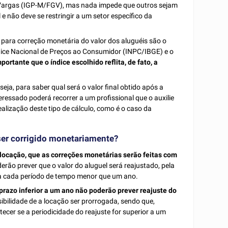
o Vargas (IGP-M/FGV), mas nada impede que outros sejam
l e não deve se restringir a um setor específico da
 para correção monetária do valor dos aluguéis são o
dice Nacional de Preços ao Consumidor (INPC/IBGE) e o
mportante que o índice escolhido reflita, de fato, a
eja, para saber qual será o valor final obtido após a
ressado poderá recorrer a um profissional que o auxilie
alização deste tipo de cálculo, como é o caso da
ser corrigido monetariamente?
e locação, que as correções monetárias serão feitas com
erão prever que o valor do aluguel será reajustado, pela
, a cada período de tempo menor que um ano.
prazo inferior a um ano não poderão prever reajuste do
ibilidade de a locação ser prorrogada, sendo que,
er se a periodicidade do reajuste for superior a um