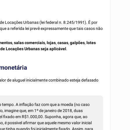
de Locações Urbanas (lei federal n. 8.245/1991). É por
ue a referida lei prevê expressamente que tais casos não
mentos
,
salas comerciais
,
lojas
,
casas
,
galpões
,
lotes
 de Locações Urbanas seja aplicável
.
 monetária
alor de aluguel inicialmente combinado esteja defasado
do tempo. A inflação faz com que a moeda (no caso
lo, imagine que, em 1º de janeiro de 2018, duas
el fixado em R$1.000,00. Suponha, agora que, ao
so, é possível afirmar que aquele mesmo valor inicial
e tinha quando foi inicialmente fixado. Assim, para