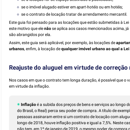
se o imóvel alugado estiver em
apart-hotéis
ou em hotéis;
se o contrato de locação tratar de arrendamento mercantil.
Este guia foi pensado para as locações que estão submetidas à Lei 
este motivo que ele
não
se aplica aos casos mencionados acima, já q
são abrangidos por ela.
Assim, este guia será aplicável, por exemplo, às locações de
aparta
urbanos
, enfim, à locação de
qualquer imóvel urbano ao qual a Lei
Reajuste do aluguel em virtude de correção
Nos casos em que o contrato tem longa duração, é possível que o v
em virtude da inflação.
Inflação
é a subida dos preços de bens e serviços ao longo 
do Brasil, o Real) perca seu poder de compra. A título de exemp
pessoas assinaram entre si um contrato de locação com alugu
longo de 2018, houve inflação positiva e igual a 7,5%. Neste ca
não tem, em 1º de janeiro de 2019, o mesmo poder de compra qu