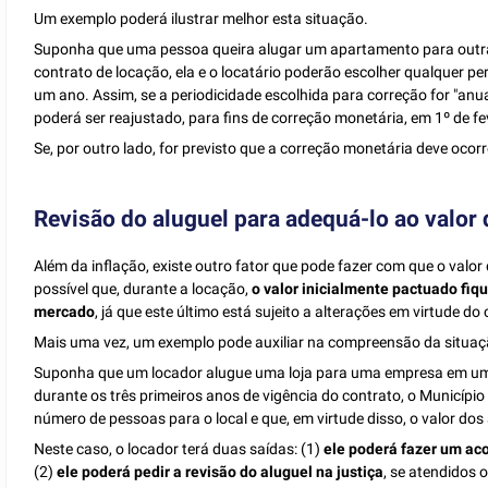
Um exemplo poderá ilustrar melhor esta situação.
Suponha que uma pessoa queira alugar um apartamento para outra a
contrato de locação, ela e o locatário poderão escolher qualquer pe
um ano. Assim, se a periodicidade escolhida para correção for "anu
poderá ser reajustado, para fins de correção monetária, em 1º de fe
Se, por outro lado, for previsto que a correção monetária deve ocorr
Revisão do aluguel para adequá-lo ao valor
Além da inflação, existe outro fator que pode fazer com que o valor
possível que, durante a locação,
o valor inicialmente pactuado fiq
mercado
, já que este último está sujeito a alterações em virtude d
Mais uma vez, um exemplo pode auxiliar na compreensão da situaç
Suponha que um locador alugue uma loja para uma empresa em um 
durante os três primeiros anos de vigência do contrato, o Municípi
número de pessoas para o local e que, em virtude disso, o valor do
Neste caso, o locador terá duas saídas: (1)
ele poderá fazer um aco
(2)
ele poderá pedir a revisão do aluguel na justiça
, se atendidos o