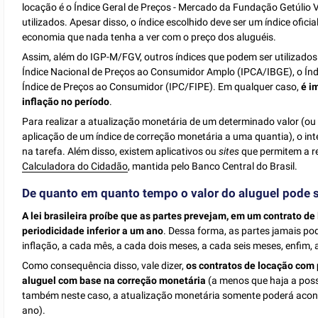
locação é o Índice Geral de Preços - Mercado da Fundação Getúli
utilizados. Apesar disso, o índice escolhido deve ser um índice oficia
economia que nada tenha a ver com o preço dos aluguéis.
Assim, além do IGP-M/FGV, outros índices que podem ser utilizados
Índice Nacional de Preços ao Consumidor Amplo (IPCA/IBGE), o Ín
Índice de Preços ao Consumidor (IPC/FIPE). Em qualquer caso,
é i
inflação no período
.
Para realizar a atualização monetária de um determinado valor (ou s
aplicação de um índice de correção monetária a uma quantia), o inte
na tarefa. Além disso, existem aplicativos ou
sites
que permitem a re
Calculadora do Cidadão
, mantida pelo Banco Central do Brasil.
De quanto em quanto tempo o valor do aluguel pode 
A lei brasileira proíbe que as partes prevejam, em um contrato d
periodicidade inferior a um ano
. Dessa forma, as partes jamais pod
inflação, a cada mês, a cada dois meses, a cada seis meses, enfim
Como consequência disso, vale dizer,
os contratos de locação com 
aluguel com base na correção monetária
(a menos que haja a poss
também neste caso, a atualização monetária somente poderá acontec
ano).