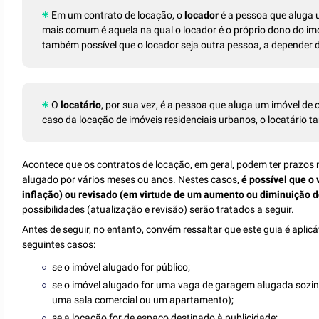
Em um contrato de locação, o
locador
é a pessoa que aluga u
mais comum é aquela na qual o locador é o próprio dono do imó
também possível que o locador seja outra pessoa, a depender 
O
locatário
, por sua vez, é a pessoa que aluga um imóvel de
caso da locação de imóveis residenciais urbanos, o locatário
Acontece que os contratos de locação, em geral, podem ter prazos m
alugado por vários meses ou anos. Nestes casos,
é possível que o 
inflação) ou revisado (em virtude de um aumento ou diminuição 
possibilidades (atualização e revisão) serão tratados a seguir.
Antes de seguir, no entanto, convém ressaltar que este guia é aplic
seguintes casos:
se o imóvel alugado for público;
se o imóvel alugado for uma vaga de garagem alugada sozinh
uma sala comercial ou um apartamento);
se a locação for de espaço destinado à publicidade;