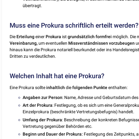
übertragt.
Muss eine Prokura schriftlich erteilt werden?
Die
Erteilung
einer
Prokura
ist
grundsätzlich
formfrei
möglich. Die 
Vereinbarung,
um eventuellen
Missverständnissen
vorzubeugen
u
hinaus kann die Prokura notariell beurkundet oder ins Handelsregi
Dritten zu verdeutlichen.
Welchen Inhalt hat eine Prokura?
Eine Prokura sollte
inhaltlich
die
folgenden
Punkte
enthalten:
Angaben zur
Person
: Name, Adresse und Geburtsdatum des 
Art
der
Prokura
: Festlegung, ob es sich um eine Generalpro
Einzelprokura (beschränkte Vertretungsbefugnis) handelt.
Umfang der
Prokura
: Beschreibung der konkreten Befugnisse,
Vertretung gegenüber Behörden etc.
Beginn
und
Dauer
der Prokura:
Festlegung des Zeitpunkts, ab