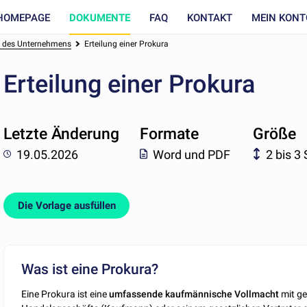
HOMEPAGE
DOKUMENTE
FAQ
KONTAKT
MEIN KONT
n des Unternehmens
Erteilung einer Prokura
Erteilung einer Prokura
Letzte Änderung
Formate
Größe
19.05.2026
Word und PDF
2 bis 3
Die Vorlage ausfüllen
Was ist eine Prokura?
Eine Prokura ist eine
umfassende
kaufmännische
Vollmacht
mit ge