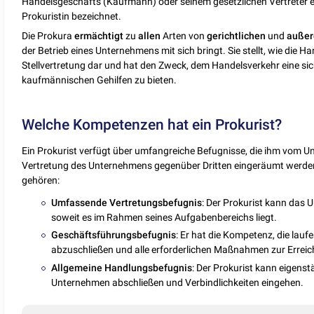
Handelsgeschäfts (Kaufmann) oder seinem gesetzlichen Vertreter ert
Prokuristin bezeichnet.
Die Prokura
ermächtigt
zu
allen
Arten von
gerichtlichen
und
außer
der Betrieb eines Unternehmens mit sich bringt. Sie stellt, wie die 
Stellvertretung dar und hat den Zweck, dem Handelsverkehr eine si
kaufmännischen Gehilfen zu bieten.
Welche Kompetenzen hat ein Prokurist?
Ein Prokurist verfügt über umfangreiche Befugnisse, die ihm vom 
Vertretung des Unternehmens gegenüber Dritten eingeräumt werden
gehören:
Umfassende Vertretungsbefugnis
: Der Prokurist kann das 
soweit es im Rahmen seines Aufgabenbereichs liegt.
Geschäftsführungsbefugnis
: Er hat die Kompetenz, die la
abzuschließen und alle erforderlichen Maßnahmen zur Erreic
Allgemeine
Handlungsbefugnis
: Der Prokurist kann eigens
Unternehmen abschließen und Verbindlichkeiten eingehen.