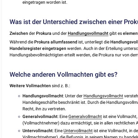
eingetragen worden ist.
Was ist der Unterschied zwischen einer Pro
Zwischen
der
Prokura
und der
Handlungsvollmacht
gibt es
elemen
Während die
Prokura allumfassend
ist, unterliegt die
Handlungsvol
Handelsregister
eingetragen
werden. Auch in der Erteilung unters
Handlungsbevollmächtigten erteilt werden, die Prokura nur von dem/
Welche anderen Vollmachten gibt es?
Weitere
Vollmachten
sind z. B.:
Handlungsvollmacht
: Unter der
Handlungsvollmacht
versteh
Handelsgeschäfte beschränkt ist. Durch die Handlungsvollma
Recht, ihn zu vertreten.
Generalvollmacht
: Eine
Generalvollmacht
ist eine Vollmacht
(Vollmachtnehmer) dazu ermächtigt, sie in allen rechtlichen 
Untervollmacht
: Eine
Untervollmacht
ist eine Vollmacht, in d
Vollmachtnehmer), die Befugnis, in seinem Namen zu handeln