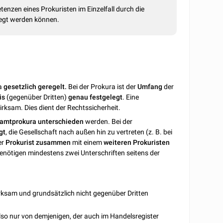
tenzen eines Prokuristen im Einzelfall durch die
egt werden können.
ra
gesetzlich geregelt.
Bei der Prokura ist der
Umfang
der
is
(gegenüber Dritten)
genau
festgelegt
. Eine
ksam. Dies dient der Rechtssicherheit.
amtprokura
unterschieden
werden. Bei der
gt
, die Gesellschaft nach außen hin zu vertreten (z. B. bei
er
Prokurist
zusammen
mit einem
weiteren
Prokuristen
benötigen mindestens zwei Unterschriften seitens der
rksam und grundsätzlich nicht gegenüber Dritten
lso nur von demjenigen, der auch im Handelsregister