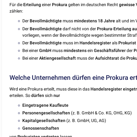
Für die
Erteilung
einer
Prokura
gelten im deutschen Recht
gewisse
zählen:
Der
Bevollmächtigte
muss
mindestens
18 Jahre
alt und im V
Der
Bevollmächtigte
darf nicht von der
Prokura
-
Erteilung a
vorliegen, wenn der Bevollmächtigte wegen bestimmter Straft
Der
Bevollmächtigte
muss im
Handelsregister
als
Prokurist
Bei einer
GmbH
muss
mindestens
ein
Geschäftsführer
der
P
Bei einer
Aktiengesellschaft
muss der
Aufsichtsrat
die
Prok
Welche Unternehmen dürfen eine Prokura ert
Wird eine Prokura erteilt, muss diese in das
Handelsregister
einget
erteilen. So
dürfen
sich
nur
Eingetragene Kaufleute
Personengesellschaften
(z. B. GmbH & Co. KG, OHG, KG)
Kapitalgesellschaften
(z. B. GmbH, UG, AG)
Genossenschaften
von
Prokuristen
vertreten
lassen.