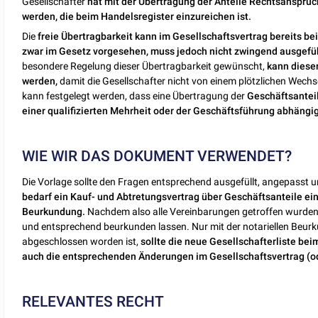
Gesellschafter
hat mit der Übertragung der Anteile Rechtsanspruc
werden, die beim Handelsregister einzureichen ist.
Die
freie Übertragbarkeit kann im Gesellschaftsvertrag bereits b
zwar im Gesetz vorgesehen, muss jedoch nicht zwingend ausgeführ
besondere Regelung dieser Übertragbarkeit gewünscht,
kann diese
werden,
damit die Gesellschafter nicht von einem plötzlichen Wec
kann festgelegt werden, dass eine Übertragung der
Geschäftsantei
einer qualifizierten Mehrheit oder der Geschäftsführung abhängi
WIE WIR DAS DOKUMENT VERWENDET?
Die Vorlage sollte den Fragen entsprechend ausgefüllt, angepasst 
bedarf ein Kauf- und Abtretungsvertrag über Geschäftsanteile ei
Beurkundung.
Nachdem also alle Vereinbarungen getroffen wurden, 
und entsprechend beurkunden lassen. Nur mit der notariellen Beur
abgeschlossen worden ist,
sollte die neue Gesellschafterliste be
auch die entsprechenden Änderungen im Gesellschaftsvertrag (o
RELEVANTES RECHT