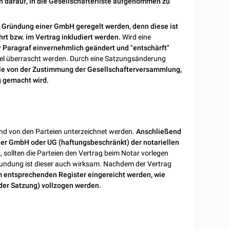
h darauf, in die Gesellschafterliste aufgenommen zu
ei Gründung einer GmbH geregelt werden, denn diese ist
t bzw. im Vertrag inkludiert werden.
Wird eine
r Paragraf einvernehmlich geändert und "entschärft"
hsel überrascht werden. Durch eine Satzungsänderung
le von der Zustimmung der Gesellschafterversammlung,
g gemacht wird.
und von den Parteien unterzeichnet werden.
Anschließend
ner GmbH oder UG (haftungsbeschränkt) der notariellen
sollten die Parteien den Vertrag beim Notar vorlegen
kundung ist dieser auch wirksam. Nachdem der Vertrag
im entsprechenden Register eingereicht werden, wie
der Satzung) vollzogen werden.