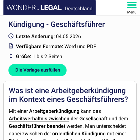
Deutschland
Menü
Kündigung - Geschäftsführer
HOMEPAGE
Letzte Änderung:
04.05.2026
DOKUMENTE
Verfügbare Formate:
Word und PDF
Größe:
1 bis 2 Seiten
FAQ
Die Vorlage ausfüllen
KONTAKT
MEIN KONTO
Was ist eine Arbeitgeberkündigung
im Kontext eines Geschäftsführers?
Mit einer
Arbeitgeberkündigung
kann das
Arbeitsverhältnis
zwischen
der
Gesellschaft
und dem
Geschäftsführer beendet
werden. Man unterscheidet
dabei zwischen der
ordentlichen
Kündigung
mit einer