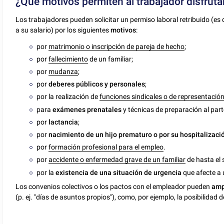
¿Qué motivos permiten al trabajador disfruta
Los trabajadores pueden solicitar un permiso laboral retribuido (es d
a su salario) por los siguientes
motivos
:
por
matrimonio o inscripción de pareja de hecho
;
por
fallecimiento
de un familiar;
por
mudanza
;
por
deberes públicos y personales
;
por la realización de
funciones sindicales o de representació
para
exámenes prenatales
y técnicas de preparación al par
por
lactancia
;
por
nacimiento de un hijo prematuro o por su hospitalizaci
por
formación profesional para el empleo
.
por
accidente o enfermedad grave de un familiar
de hasta el 
por la
existencia de una situación de urgencia
que afecte a u
Los convenios colectivos o los pactos con el empleador pueden
amp
(p. ej. "días de asuntos propios"), como, por ejemplo, la posibilidad 