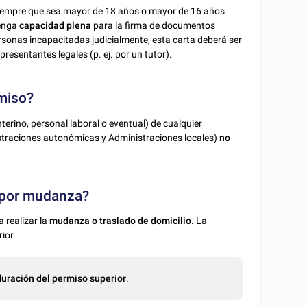
siempre que sea mayor de 18 años o mayor de 16 años
enga
capacidad plena
para la firma de documentos
rsonas incapacitadas judicialmente, esta carta deberá ser
resentantes legales (p. ej. por un tutor).
rmiso?
nterino, personal laboral o eventual) de cualquier
straciones autonómicas y Administraciones locales)
no
o por mudanza?
a realizar la
mudanza o traslado de domicilio
. La
ior.
duración del permiso superior
.