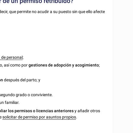
r de un permiso retribuido?
ecir, que permite no acudir a su puesto sin que ello afecte
n de personal
;
to, así como por
gestiones de adopción y acogimiento
;
ón
después del parto; y
segundo grado o conviviente.
n familiar.
liar los permisos o licencias anteriores
y añadir otros
de
solicitar de permiso por asuntos propios
.