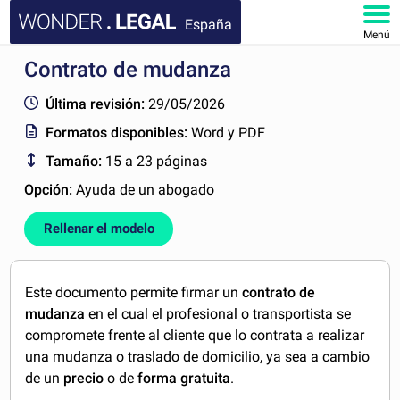
España
Menú
Contrato de mudanza
INICIO
Última revisión:
29/05/2026
DOCUMENTOS
Formatos disponibles:
Word y PDF
Tamaño:
15 a 23 páginas
FAQ
Opción:
Ayuda de un abogado
MI CUENTA
Rellenar el modelo
Este documento permite firmar un
contrato de
mudanza
en
el cual el profesional o transportista se
compromete frente al cliente que lo contrata a realizar
una mudanza o traslado de domicilio, ya sea a cambio
de un
precio
o de
forma gratuita
.