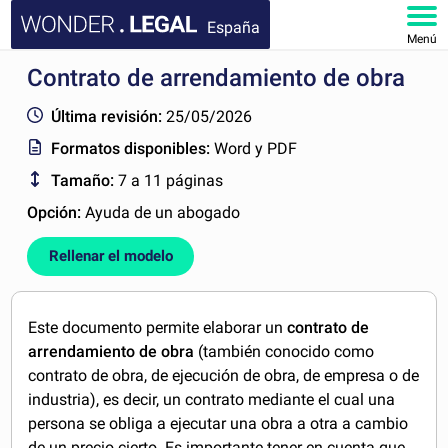
España
Menú
Contrato de arrendamiento de obra
INICIO
Última revisión:
25/05/2026
DOCUMENTOS
Formatos disponibles:
Word y PDF
Tamaño:
7 a 11 páginas
FAQ
Opción:
Ayuda de un abogado
MI CUENTA
Rellenar el modelo
Este documento permite elaborar un
contrato de
arrendamiento de obra
(también conocido como
contrato de obra, de ejecución de obra, de empresa o de
industria), es decir, un contrato mediante el cual una
persona se obliga a ejecutar una obra a otra a cambio
de un precio cierto. Es importante tener en cuenta que