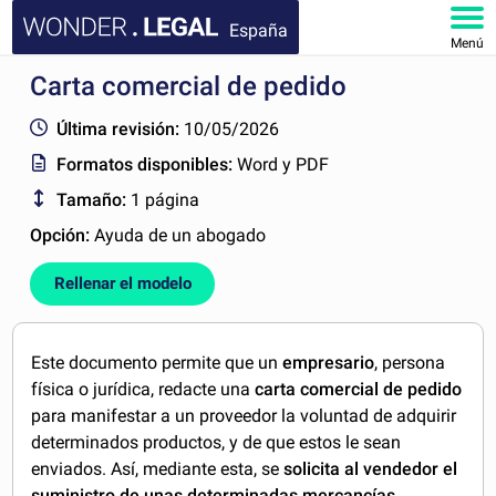
España
Menú
Carta comercial de pedido
INICIO
Última revisión:
10/05/2026
DOCUMENTOS
Formatos disponibles:
Word y PDF
Tamaño:
1 página
FAQ
Opción:
Ayuda de un abogado
MI CUENTA
Rellenar el modelo
Este documento permite que un
empresario
, persona
física o jurídica, redacte una
carta comercial de pedido
para manifestar a un proveedor la voluntad de adquirir
determinados productos, y de que estos le sean
enviados. Así, mediante esta, se
solicita al vendedor el
suministro de unas determinadas mercancías
.