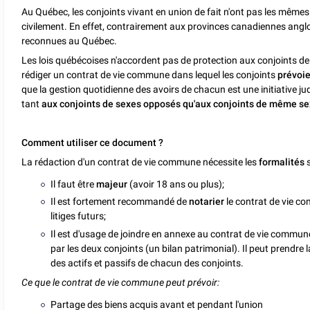
Au Québec, les conjoints vivant en union de fait n'ont pas les mêmes 
civilement. En effet, contrairement aux provinces canadiennes angl
reconnues au Québec.
Les lois québécoises n'accordent pas de protection aux conjoints de f
rédiger un contrat de vie commune dans lequel les conjoints
prévoi
que la gestion quotidienne des avoirs de chacun est une initiative ju
tant
aux conjoints de sexes opposés qu'aux conjoints de même s
Comment utiliser ce document ?
La rédaction d'un contrat de vie commune nécessite les
formalités
s
Il faut être
majeur
(avoir 18 ans ou plus);
Il est fortement recommandé de
notarier
le contrat de vie co
litiges futurs;
Il est d'usage de joindre en annexe au contrat de vie commun
par les deux conjoints (un bilan patrimonial). Il peut prendre l
des actifs et passifs de chacun des conjoints.
Ce que le contrat de vie commune peut prévoir:
Partage des biens acquis avant et pendant l'union