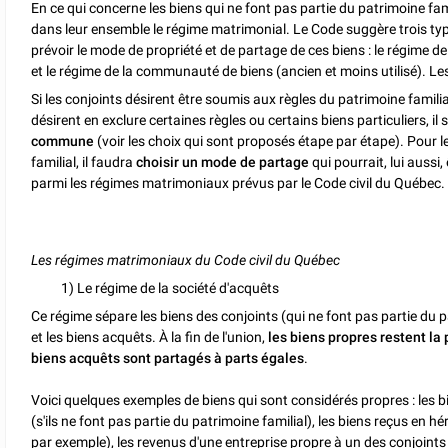
En ce qui concerne les biens qui ne font pas partie du patrimoine fam
dans leur ensemble le régime matrimonial. Le Code suggère trois ty
prévoir le mode de propriété et de partage de ces biens : le régime de
et le régime de la communauté de biens (ancien et moins utilisé). Les
Si les conjoints désirent être soumis aux règles du patrimoine familia
désirent en exclure certaines règles ou certains biens particuliers, il 
commune
(voir les choix qui sont proposés étape par étape). Pour l
familial, il faudra
choisir un mode de partage
qui pourrait, lui aussi,
parmi les régimes matrimoniaux prévus par le Code civil du Québec.
Les régimes matrimoniaux du Code civil du Québec
1) Le régime de la société d'acquêts
Ce régime sépare les biens des conjoints (qui ne font pas partie du p
et les biens acquêts. À la fin de l'union,
les biens propres restent la 
biens acquêts sont partagés à parts égales
.
Voici quelques exemples de biens qui sont considérés propres : les b
(s'ils ne font pas partie du patrimoine familial), les biens reçus en 
par exemple), les revenus d'une entreprise propre à un des conjoints s