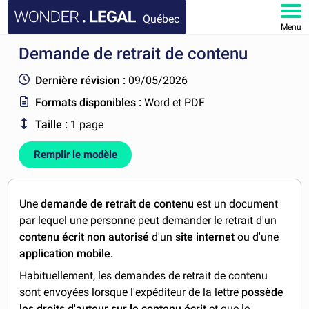
Québec
Menu
Demande de retrait de contenu
ACCUEIL
Dernière révision :
09/05/2026
DOCUMENTS
Formats disponibles :
Word et PDF
Taille :
1 page
FAQ
Remplir le modèle
MON COMPTE
Une
demande de retrait de contenu
est un document
par lequel une personne peut demander le retrait d'un
contenu écrit non autorisé
d'un
site internet
ou d'une
application mobile.
Habituellement, les demandes de retrait de contenu
sont envoyées lorsque l'expéditeur de la lettre
possède
les droits d'auteur sur le contenu écrit
et que le