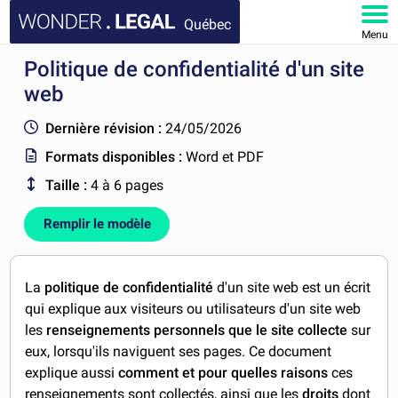
Québec
Menu
Politique de confidentialité d'un site
ACCUEIL
web
DOCUMENTS
Dernière révision :
24/05/2026
Formats disponibles :
Word et PDF
FAQ
Taille :
4 à 6 pages
MON COMPTE
Remplir le modèle
La
politique de confidentialité
d'un site web est un écrit
qui explique aux visiteurs ou utilisateurs d'un site web
les
renseignements personnels que le site collecte
sur
eux, lorsqu'ils naviguent ses pages. Ce document
explique aussi
comment et pour quelles raisons
ces
renseignements sont collectés, ainsi que les
droits
dont