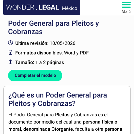
México
Menú
Poder General para Pleitos y
INICIO
Cobranzas
DOCUMENTOS
Última revisión:
10/05/2026
Formatos disponibles:
Word y PDF
FAQ
Tamaño:
1 a 2 páginas
MI CUENTA
Completar el modelo
¿Qué es un Poder General para
Pleitos y Cobranzas?
El Poder General para Pleitos y Cobranzas es el
documento por medio del cual una
persona física o
moral, denominada Otorgante
, faculta a otra
persona