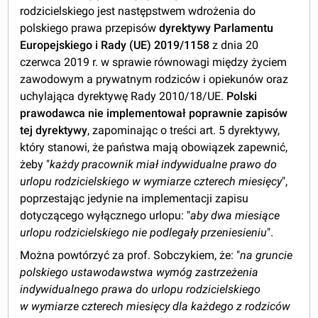
rodzicielskiego jest następstwem wdrożenia do
polskiego prawa przepisów
dyrektywy Parlamentu
Europejskiego i Rady (UE) 2019/1158
z dnia 20
czerwca 2019 r. w sprawie równowagi między życiem
zawodowym a prywatnym rodziców i opiekunów oraz
uchylająca dyrektywę Rady 2010/18/UE.
Polski
prawodawca nie implementował poprawnie zapisów
tej dyrektywy
, zapominając o treści art. 5 dyrektywy,
który stanowi, że państwa mają obowiązek zapewnić,
żeby "
każdy pracownik miał indywidualne prawo do
urlopu rodzicielskiego w wymiarze czterech miesięcy
",
poprzestając jedynie na implementacji zapisu
dotyczącego wyłącznego urlopu: "
aby dwa miesiące
urlopu rodzicielskiego nie podlegały przeniesieniu
".
Można powtórzyć za prof. Sobczykiem, że: "
na gruncie
polskiego ustawodawstwa wymóg zastrzeżenia
indywidualnego prawa do urlopu rodzicielskiego
w wymiarze czterech miesięcy dla każdego z rodziców