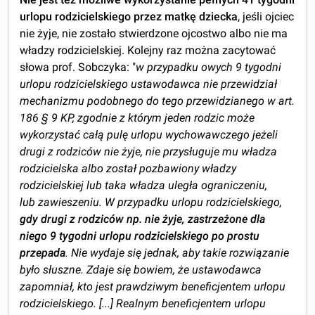
urlopu rodzicielskiego przez matkę dziecka
, jeśli ojciec
nie żyje, nie zostało stwierdzone ojcostwo albo nie ma
władzy rodzicielskiej. Kolejny raz można zacytować
słowa prof. Sobczyka: "
w przypadku owych 9 tygodni
urlopu rodzicielskiego ustawodawca nie przewidział
mechanizmu podobnego do tego przewidzianego w art.
186 § 9 KP, zgodnie z którym jeden rodzic może
wykorzystać całą pulę urlopu wychowawczego jeżeli
drugi z rodziców nie żyje, nie przysługuje mu władza
rodzicielska albo został pozbawiony władzy
rodzicielskiej lub taka władza uległa ograniczeniu,
lub zawieszeniu. W przypadku urlopu rodzicielskiego,
gdy drugi z rodziców np. nie żyje, zastrzeżone dla
niego 9 tygodni urlopu rodzicielskiego po prostu
przepada
. Nie wydaje się jednak, aby takie rozwiązanie
było słuszne. Zdaje się bowiem, że ustawodawca
zapomniał, kto jest prawdziwym beneficjentem urlopu
rodzicielskiego. [...] Realnym beneficjentem urlopu