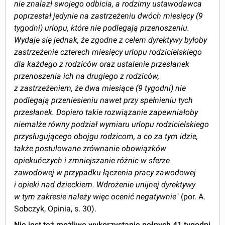
nie znalazł swojego odbicia, a rodzimy ustawodawca
poprzestał jedynie na zastrzeżeniu dwóch miesięcy (9
tygodni) urlopu, które nie podlegają przenoszeniu.
Wydaje się jednak, że zgodne z celem dyrektywy byłoby
zastrzeżenie czterech miesięcy urlopu rodzicielskiego
dla każdego z rodziców oraz ustalenie przesłanek
przenoszenia ich na drugiego z rodziców,
z zastrzeżeniem, że dwa miesiące (9 tygodni) nie
podlegają przeniesieniu nawet przy spełnieniu tych
przesłanek. Dopiero takie rozwiązanie zapewniałoby
niemalże równy podział wymiaru urlopu rodzicielskiego
przysługującego obojgu rodzicom, a co za tym idzie,
także postulowane zrównanie obowiązków
opiekuńczych i zmniejszanie różnic w sferze
zawodowej w przypadku łączenia pracy zawodowej
i opieki nad dzieckiem. Wdrożenie unijnej dyrektywy
w tym zakresie należy więc ocenić negatywnie
" (por. A.
Sobczyk, Opinia, s. 30).
Nie jest też możliwe wykorzystanie pełnych 41 tygodni