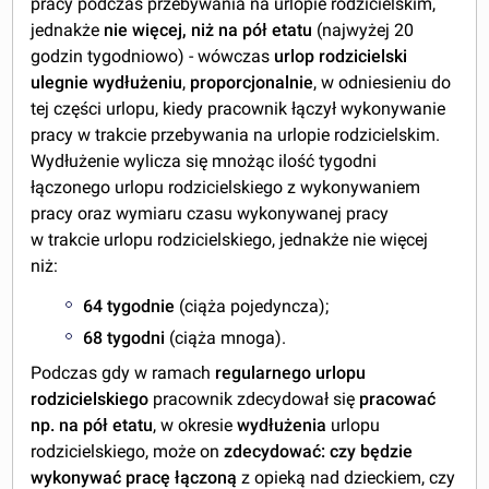
pracy podczas przebywania na urlopie rodzicielskim,
jednakże
nie więcej, niż na pół etatu
(najwyżej 20
godzin tygodniowo) - wówczas
urlop rodzicielski
ulegnie wydłużeniu
,
proporcjonalnie
, w odniesieniu do
tej części urlopu, kiedy pracownik łączył wykonywanie
pracy w trakcie przebywania na urlopie rodzicielskim.
Wydłużenie wylicza się mnożąc ilość tygodni
łączonego urlopu rodzicielskiego z wykonywaniem
pracy oraz wymiaru czasu wykonywanej pracy
w trakcie urlopu rodzicielskiego, jednakże nie więcej
niż:
64 tygodnie
(ciąża pojedyncza);
68 tygodni
(ciąża mnoga).
Podczas gdy w ramach
regularnego urlopu
rodzicielskiego
pracownik zdecydował się
pracować
np. na pół etatu
, w okresie
wydłużenia
urlopu
rodzicielskiego, może on
zdecydować: czy będzie
wykonywać pracę łączoną
z opieką nad dzieckiem, czy