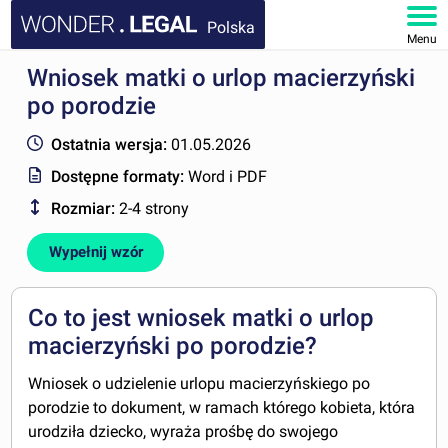
Polska
Menu
Wniosek matki o urlop macierzyński
STRONA GŁÓWNA
po porodzie
DOKUMENTY
Ostatnia wersja:
01.05.2026
Dostępne formaty:
Word i PDF
FAQ
Rozmiar:
2-4 strony
MOJE KONTO
Wypełnij wzór
Co to jest wniosek matki o urlop
macierzyński po porodzie?
Wniosek o udzielenie urlopu macierzyńskiego po
porodzie to dokument, w ramach którego kobieta, która
urodziła dziecko, wyraża prośbę do swojego