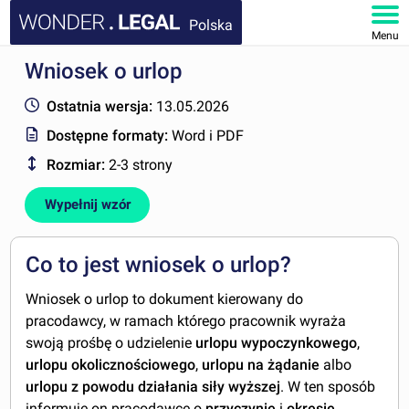
Polska
Menu
Wniosek o urlop
STRONA GŁÓWNA
Ostatnia wersja:
13.05.2026
DOKUMENTY
Dostępne formaty:
Word i PDF
Rozmiar:
2-3 strony
FAQ
Wypełnij wzór
MOJE KONTO
Co to jest wniosek o urlop?
Wniosek o urlop to dokument kierowany do
pracodawcy, w ramach którego pracownik wyraża
swoją prośbę o udzielenie
urlopu wypoczynkowego
,
urlopu okolicznościowego
,
urlopu na żądanie
albo
urlopu z powodu działania siły wyższej
. W ten sposób
informuje on pracodawcę o
przyczynie
i
okresie