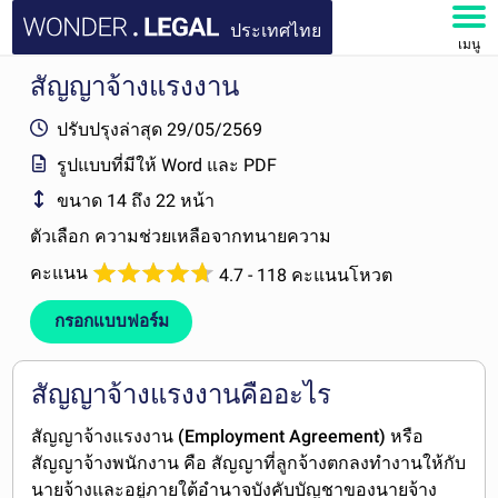
ประเทศไทย
เมนู
สัญญาจ้างแรงงาน
หน้าหลัก
ปรับปรุงล่าสุด
29/05/2569
เอกสาร
รูปแบบที่มีให้
Word และ PDF
ขนาด
14 ถึง 22 หน้า
คำถามที่พบบ่อย
ตัวเลือก
ความช่วยเหลือจากทนายความ
บัญชีของฉัน
คะแนน
4.7 - 118 คะแนนโหวต
กรอกแบบฟอร์ม
สัญญาจ้างแรงงานคืออะไร
สัญญาจ้างแรงงาน (Employment Agreement)
หรือ
สัญญาจ้างพนักงาน คือ สัญญาที่
ลูกจ้างตกลงทำงานให้กับ
นายจ้างและอยู่ภายใต้อำนาจบังคับบัญชาของนายจ้าง