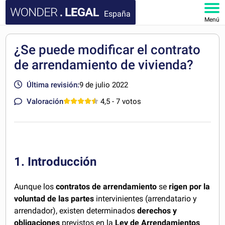
España
Menú
INICIO
¿Se puede modificar el contrato
de arrendamiento de vivienda?
DOCUMENTOS
Última revisión:
9 de julio 2022
FAQ
Valoración
4,5
- 7 votos
MI CUENTA
1. Introducción
Aunque los
contratos de arrendamiento
se
rigen por la
voluntad de las partes
intervinientes (arrendatario y
arrendador), existen determinados
derechos y
obligaciones
previstos en la
Ley de Arrendamientos