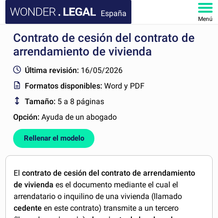
España
Menú
Contrato de cesión del contrato de
INICIO
arrendamiento de vivienda
DOCUMENTOS
Última revisión:
16/05/2026
Formatos disponibles:
Word y PDF
FAQ
Tamaño:
5 a 8 páginas
MI CUENTA
Opción:
Ayuda de un abogado
Rellenar el modelo
El
contrato de cesión del contrato de arrendamiento
de vivienda
es el documento mediante el cual el
arrendatario o inquilino de una vivienda (llamado
cedente
en este contrato) transmite a un tercero