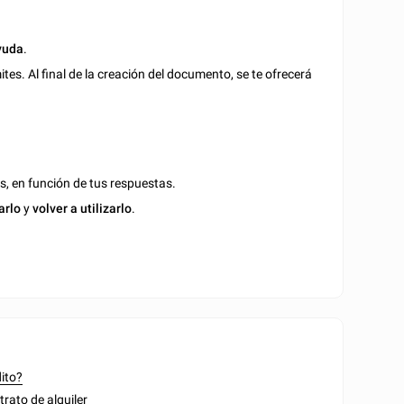
yuda
.
es. Al final de la creación del documento, se te ofrecerá
s, en función de tus respuestas.
arlo
y
volver a utilizarlo
.
dito?
rato de alquiler