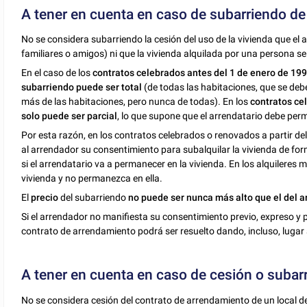
A tener en cuenta en caso de subarriendo de
No se considera subarriendo la cesión del uso de la vivienda que el 
familiares o amigos) ni que la vivienda alquilada por una persona se
En el caso de los
contratos celebrados antes del 1 de enero de 19
subarriendo puede ser total
(de todas las habitaciones, que se de
más de las habitaciones, pero nunca de todas). En los
contratos cel
solo puede ser parcial
, lo que supone que el arrendatario debe perm
Por esta razón, en los contratos celebrados o renovados a partir del
al arrendador su consentimiento para subalquilar la vivienda de fo
si el arrendatario va a permanecer en la vivienda. En los alquileres 
vivienda y no permanezca en ella.
El
precio
del subarriendo
no puede ser nunca más alto que el del 
Si el arrendador no manifiesta su consentimiento previo, expreso y por
contrato de arrendamiento podrá ser resuelto dando, incluso, lugar 
A tener en cuenta en caso de cesión o subar
No se considera cesión del contrato de arrendamiento de un local d