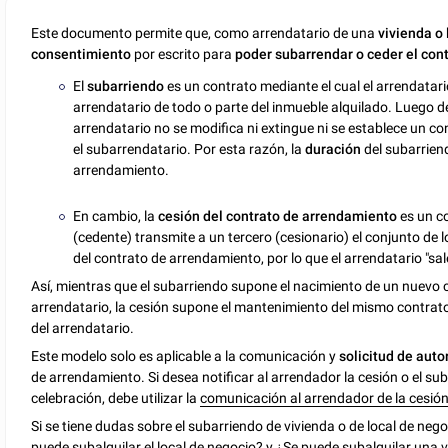
Este documento permite que, como arrendatario de una
vivienda o
consentimiento
por escrito para
poder subarrendar o ceder el con
El
subarriendo
es un contrato mediante el cual el arrendatar
arrendatario de todo o parte del inmueble alquilado. Luego de 
arrendatario no se modifica ni extingue ni se establece un co
el subarrendatario. Por esta razón, la
duración
del subarrien
arrendamiento.
En cambio, la
cesión del contrato de arrendamiento
es un c
(cedente) transmite a un tercero (cesionario) el conjunto de 
del contrato de arrendamiento, por lo que el arrendatario "sale"
Así, mientras que el subarriendo supone el nacimiento de un nuevo 
arrendatario, la cesión supone el mantenimiento del mismo contra
del arrendatario.
Este modelo solo es aplicable a la comunicación y
solicitud de auto
de arrendamiento. Si desea notificar al arrendador la cesión o el su
celebración, debe utilizar la
comunicación al arrendador de la cesión 
Si se tiene dudas sobre el subarriendo de vivienda o de local de nego
puede subalquilar el local de negocio?
y
¿Se puede subalquilar una 