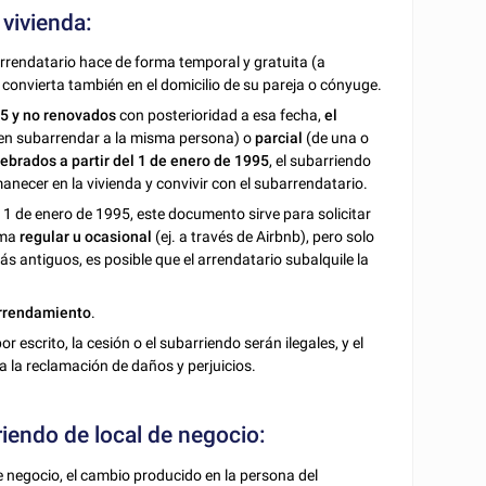
 vivienda
:
arrendatario hace de forma temporal y gratuita (a
 convierta también en el domicilio de su pareja o cónyuge.
95 y no renovados
con posterioridad a esa fecha,
el
ben subarrendar a la misma persona) o
parcial
(de una o
ebrados a partir del 1 de enero de 1995
, el subarriendo
anecer en la vivienda y convivir con el subarrendatario.
 1 de enero de 1995, este documento sirve para solicitar
rma
regular u ocasional
(ej. a través de Airbnb), pero solo
más antiguos, es posible que el arrendatario subalquile la
arrendamiento
.
 escrito, la cesión o el subarriendo serán ilegales, y el
a la reclamación de daños y perjuicios.
riendo de local de negocio
:
e negocio, el cambio producido en la persona del