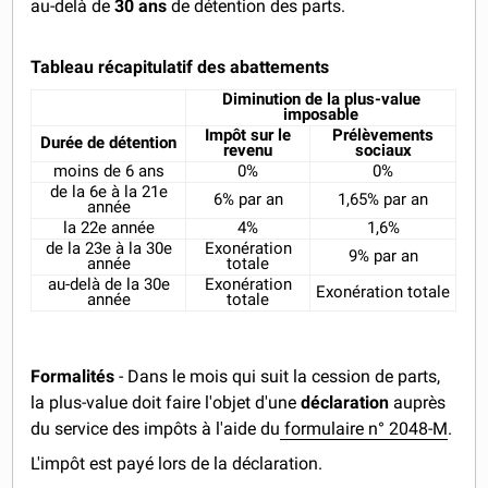
au-delà de
30 ans
de détention des parts.
Tableau récapitulatif des abattements
Diminution de la plus-value
imposable
Impôt sur le
Prélèvements
Durée de détention
revenu
sociaux
moins de 6 ans
0%
0%
de la 6e à la 21e
6% par an
1,65% par an
année
la 22e année
4%
1,6%
de la 23e à la 30e
Exonération
9% par an
année
totale
au-delà de la 30e
Exonération
Exonération totale
année
totale
Formalités
- Dans le mois qui suit la cession de parts,
la plus-value doit faire l'objet d'une
déclaration
auprès
du service des impôts à l'aide du
formulaire n° 2048-M
.
L'impôt est payé lors de la déclaration.