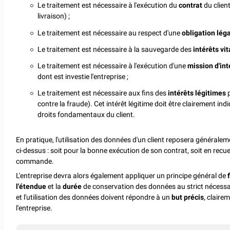
Le traitement est nécessaire à l'exécution du
contrat
du client
livraison) ;
Le traitement est nécessaire au respect d'une
obligation lég
Le traitement est nécessaire à la sauvegarde des
intérêts vi
Le traitement est nécessaire à l'exécution d'une
mission d'int
dont est investie l'entreprise ;
Le traitement est nécessaire aux fins des
intérêts légitimes
p
contre la fraude). Cet intérêt légitime doit être clairement ind
droits fondamentaux du client.
En pratique, l'utilisation des données d'un client reposera générale
ci-dessus : soit pour la bonne exécution de son contrat, soit en r
commande.
L'entreprise devra alors également appliquer un principe général de
l'étendue
et la
durée
de conservation des données au strict nécessaire
et l'utilisation des données doivent répondre à un
but précis
, clairem
l'entreprise.