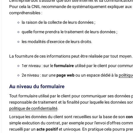
L'entreprise doit s'assurer que son site internet et sa communication
Pour cela la CNIL recommande de systématiquement expliquer aux c
compréhensibles :
la raison de la collecte de leurs données ;
quelle forme prendra le traitement de leurs données ;
les modalités d'exercice de leurs droits.
La fourniture de ces informations peut être réalisée par tout moyen. 
1er niveau : sur le
formulaire
utilisé par le client pour commu
2e niveau : sur une
page web
ou un espace dédié à la
politiqu
Au niveau du formulaire
Tout formulaire utilisé par le client pour communiquer ses données 
responsable de traitement et la finalité pour laquelle les données son
politique de confidentialité
.
Lorsque les données du client sont recueillies sur la base de son
con
simple exécution du contrat, par exemple pour l'envoi d'offres comm
recueilli par un
acte positif
et univoque. En pratique cela pourra pre