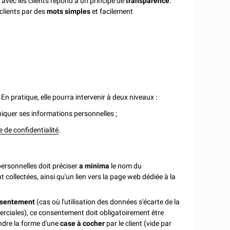
 avec les clients répond à un principe de
transparence
.
lients par des
mots simples
et facilement
En pratique, elle pourra intervenir à deux niveaux :
niquer ses informations personnelles ;
e de confidentialité
.
personnelles doit préciser
a minima
le nom du
t collectées, ainsi qu'un lien vers la page web dédiée à la
sentement
(cas où l'utilisation des données s'écarte de la
erciales), ce consentement doit obligatoirement être
ndre la forme d'une
case à cocher
par le client (vide par