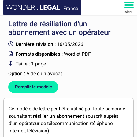
France
Menu
Lettre de résiliation d'un
ACCUEIL
abonnement avec un opérateur
DOCUMENTS
Dernière révision :
16/05/2026
Formats disponibles :
Word et PDF
FAQ
Taille :
1 page
MON COMPTE
Option :
Aide d'un avocat
Remplir le modèle
Ce modèle de lettre peut être utilisé par toute personne
souhaitant
résilier un abonnement
souscrit auprès
d'un opérateur de télécommunication (téléphone,
internet, télévision).