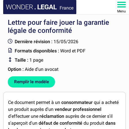
France
Menu
Lettre pour faire jouer la garantie
ACCUEIL
légale de conformité
DOCUMENTS
Dernière révision :
15/05/2026
Formats disponibles :
Word et PDF
FAQ
Taille :
1 page
MON COMPTE
Option :
Aide d'un avocat
Remplir le modèle
Ce document permet à un
consommateur
qui a acheté
un produit auprès d'un
vendeur professionnel
d'effectuer une
réclamation
auprès de ce dernier s'il
s'aperçoit d'un
défaut de conformité
du produit
dans