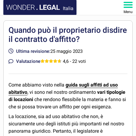
Italia
Menu
HOMEPAGE
Quando può il proprietario disdire
il contratto d'affitto?
DOCUMENTI
Ultima revisione:
25 maggio 2023
FAQ
Valutazione
4,6
- 22 voti
IL MIO ACCOUNT
Come abbiamo visto nella
guida sugli affitti ad uso
abitativo
, vi sono nel nostro ordinamento
vari tipologie
di locazioni
che rendono flessibile la materia e fanno si
che si possa trovare un affitto per ogni esigenza.
La locazione, sia ad uso abitativo che non, è
sicuramente uno degli istituti più importanti nel nostro
panorama giuridico. Pertanto, il legislatore è