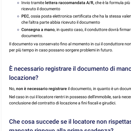
Invio tramite
lettera raccomandata A/R,
che è la formula più 
ricevuto il documento
PEC
, ossia posta elettronica certificata che ha la stessa val
che l'altra parte abbia ricevuto il documento
Consegna a mano
, in questo caso, il conduttore dovrà firmar
documento.
Il documento va conservato fino al momento in cui il conduttore no
per più tempo in caso possano sorgere problemi in futuro.
È necessario registrare il documento di manc
locazione?
No,
non è necessario registrare
il documento, in quanto è un docume
Nel caso in cui il locatore rientri in possesso dell'immobile, sarà nec
conclusione del contratto di locazione a fini fiscali e girudici.
Che cosa succede se il locatore non rispettas
mancato rinnovo alla prima scadenza?