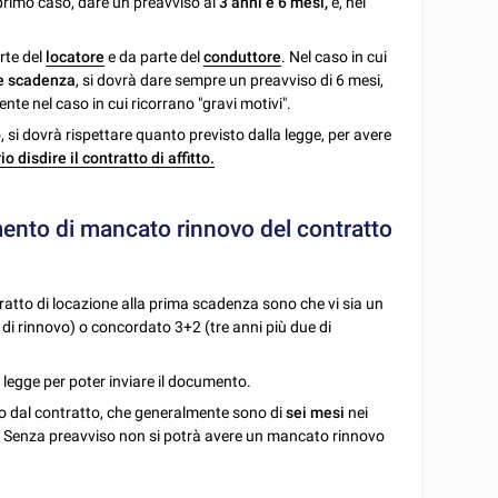
 primo caso, dare un preavviso ai
3 anni e 6 mesi,
e, nel
rte del
locatore
e da parte del
conduttore
. Nel caso in cui
e scadenza
, si dovrà dare sempre un preavviso di 6 mesi,
nte nel caso in cui ricorrano "gravi motivi".
o, si dovrà rispettare quanto previsto dalla legge, per avere
o disdire il contratto di affitto.
umento di mancato rinnovo del contratto
atto di locazione alla prima scadenza sono che vi sia un
 di rinnovo) o concordato 3+2 (tre anni più due di
a legge per poter inviare il documento.
o dal contratto, che generalmente sono di
sei mesi
nei
a. Senza preavviso non si potrà avere un mancato rinnovo