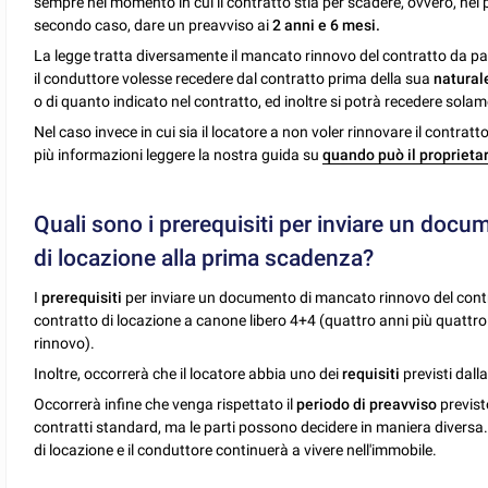
sempre nel momento in cui il contratto stia per scadere, ovvero, nel
secondo caso, dare un preavviso ai
2 anni e 6 mesi.
La legge tratta diversamente il mancato rinnovo del contratto da pa
il conduttore volesse recedere dal contratto prima della sua
natural
o di quanto indicato nel contratto, ed inoltre si potrà recedere solame
Nel caso invece in cui sia il locatore a non voler rinnovare il contratt
più informazioni leggere la nostra guida su
quando può il proprietari
Quali sono i prerequisiti per inviare un doc
di locazione alla prima scadenza?
I
prerequisiti
per inviare un documento di mancato rinnovo del contr
contratto di locazione a canone libero 4+4 (quattro anni più quattro
rinnovo).
Inoltre, occorrerà che il locatore abbia uno dei
requisiti
previsti dall
Occorrerà infine che venga rispettato il
periodo di preavviso
previst
contratti standard, ma le parti possono decidere in maniera divers
di locazione e il conduttore continuerà a vivere nell'immobile.