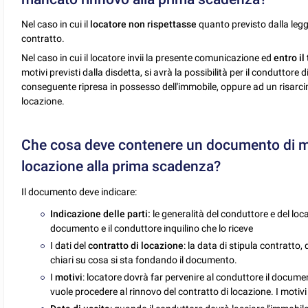
Nel caso in cui il
locatore non rispettasse
quanto previsto dalla leg
contratto.
Nel caso in cui il locatore invii la presente comunicazione ed
entro il
motivi previsti dalla disdetta, si avrà la possibilità per il conduttore d
conseguente ripresa in possesso dell'immobile, oppure ad un risarc
locazione.
Che cosa deve contenere un documento di ma
locazione alla prima scadenza?
Il documento deve indicare:
Indicazione delle parti:
le generalità del conduttore e del locat
documento e il conduttore inquilino che lo riceve
I dati del
contratto di locazione
: la data di stipula contratto, 
chiari su cosa si sta fondando il documento.
I
motivi
: locatore dovrà far pervenire al conduttore il document
vuole procedere al rinnovo del contratto di locazione. I motivi