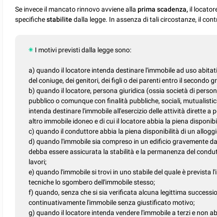
Se invece il mancato rinnovo avviene alla
prima scadenza,
il locator
specifiche
stabilite
dalla legge. In assenza di tali circostanze, il c
I motivi previsti dalla legge sono:
a) quando il locatore intenda destinare l'immobile ad uso abitat
del coniuge, dei genitori, dei figli o dei parenti entro il secondo g
b) quando il locatore, persona giuridica (ossia società di perso
pubblico o comunque con finalità pubbliche, sociali, mutualistiche
intenda destinare l'immobile all'esercizio delle attività dirette a 
altro immobile idoneo e di cui il locatore abbia la piena disponibil
c) quando il conduttore abbia la piena disponibilità di un allogg
d) quando l'immobile sia compreso in un edificio gravemente da
debba essere assicurata la stabilità e la permanenza del condut
lavori;
e) quando l'immobile si trovi in uno stabile del quale è prevista l
tecniche lo sgombero dell'immobile stesso;
f) quando, senza che si sia verificata alcuna legittima successi
continuativamente l'immobile senza giustificato motivo;
g) quando il locatore intenda vendere l'immobile a terzi e non abb