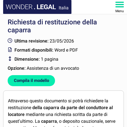
Italia
Menu
Richiesta di restituzione della
HOMEPAGE
caparra
DOCUMENTI
Ultima revisione:
23/05/2026
Formati disponibili:
Word e PDF
FAQ
Dimensione:
1 pagina
IL MIO ACCOUNT
Opzione:
Assistenza di un avvocato
Compila il modello
Attraverso questo documento si potrà richiedere la
restituzione
della caparra da parte del conduttore al
locatore
mediante una richiesta scritta da parte di
quest'ultimo. La
caparra
, o deposito cauzionale, serve