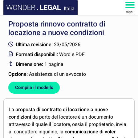
Italia
Menu
Proposta rinnovo contratto di
HOMEPAGE
locazione a nuove condizioni
DOCUMENTI
Ultima revisione:
23/05/2026
Formati disponibili:
Word e PDF
FAQ
Dimensione:
1 pagina
IL MIO ACCOUNT
Opzione:
Assistenza di un avvocato
Compila il modello
La
proposta di contratto di locazione a nuove
condizioni
da parte del locatore è un documento
attraverso il quale il locatore, ossia il proprietario, invia
al conduttore inquilino, la
comunicazione di voler