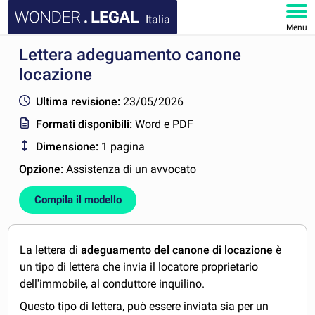
Italia
Menu
Lettera adeguamento canone
HOMEPAGE
locazione
DOCUMENTI
Ultima revisione:
23/05/2026
Formati disponibili:
Word e PDF
FAQ
Dimensione:
1 pagina
IL MIO ACCOUNT
Opzione:
Assistenza di un avvocato
Compila il modello
La lettera di
adeguamento del canone di locazione
è
un tipo di lettera che invia il locatore proprietario
dell'immobile, al conduttore inquilino.
Questo tipo di lettera, può essere inviata sia per un