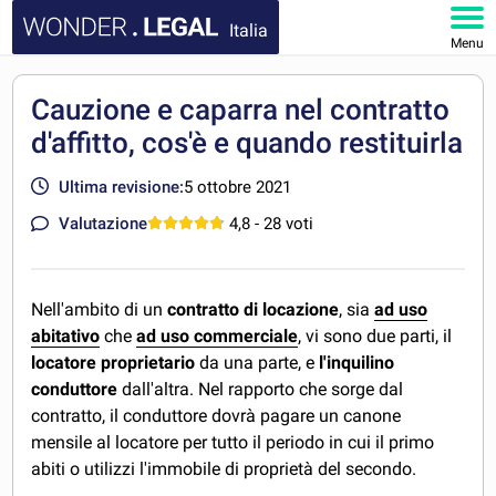
Italia
Menu
HOMEPAGE
Cauzione e caparra nel contratto
d'affitto, cos'è e quando restituirla
DOCUMENTI
Ultima revisione:
5 ottobre 2021
FAQ
Valutazione
4,8
- 28 voti
IL MIO ACCOUNT
Nell'ambito di un
contratto di locazione
, sia
ad uso
abitativo
che
ad uso commerciale
, vi sono due parti, il
locatore proprietario
da una parte, e
l'inquilino
conduttore
dall'altra. Nel rapporto che sorge dal
contratto, il conduttore dovrà pagare un canone
mensile al locatore per tutto il periodo in cui il primo
abiti o utilizzi l'immobile di proprietà del secondo.