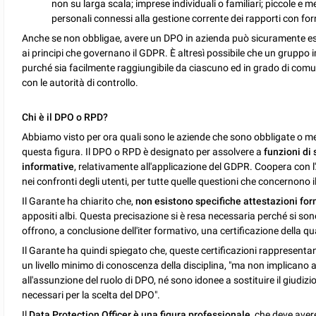
non su larga scala; imprese individuali o familiari; piccole e m
personali connessi alla gestione corrente dei rapporti con forn
Anche se non obbligae, avere un DPO in azienda può sicuramente esse
ai principi che governano il GDPR. È altresì possibile che un gruppo
purché sia facilmente raggiungibile da ciascuno ed in grado di comuni
con le autorità di controllo.
Chi è il DPO o RPD?
Abbiamo visto per ora quali sono le aziende che sono obbligate o m
questa figura. Il DPO o RPD è designato per assolvere a
funzioni di
informative
, relativamente all'applicazione del GDPR. Coopera con l
nei confronti degli utenti, per tutte quelle questioni che concernono i
Il Garante ha chiarito che,
non esistono specifiche attestazioni for
appositi albi. Questa precisazione si è resa necessaria perché si so
offrono, a conclusione dell'iter formativo, una certificazione della qu
Il Garante ha quindi spiegato che, queste certificazioni rappresenta
un livello minimo di conoscenza della disciplina, "ma non implicano 
all'assunzione del ruolo di DPO, né sono idonee a sostituire il giudizio,
necessari per la scelta del DPO".
Il
Data Protection Officer è una figura professionale
, che deve ave