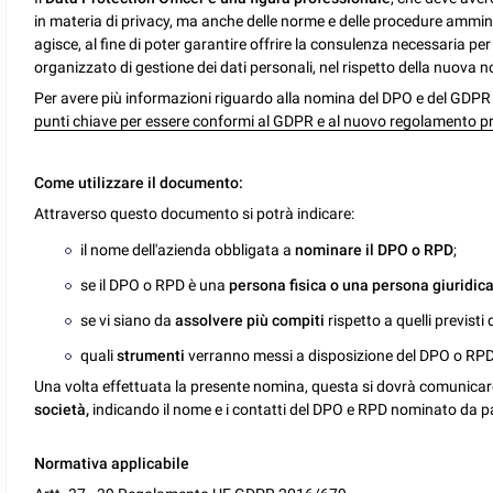
in materia di privacy, ma anche delle norme e delle procedure amminis
agisce, al fine di poter garantire offrire la consulenza necessaria p
organizzato di gestione dei dati personali, nel rispetto della nuova 
Per avere più informazioni riguardo alla nomina del DPO e del GDPR in
punti chiave per essere conformi al GDPR e al nuovo regolamento p
Come utilizzare il documento:
Attraverso questo documento si potrà indicare:
il nome dell'azienda obbligata a
nominare il DPO o RPD
;
se il DPO o RPD è una
persona fisica o una persona giuridic
se vi siano da
assolvere più compiti
rispetto a quelli previsti 
quali
strumenti
verranno messi a disposizione del DPO o RPD 
Una volta effettuata la presente nomina, questa si dovrà comunicar
società,
indicando il nome e i contatti del DPO e RPD nominato da pa
Normativa applicabile