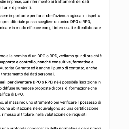
edie imprese, con riferimento ai trattamenti dei dati
itori e dipendenti.
re importante per far si che l'azienda agisca in rispetto
 imprenditoriale possa scegliere un unico
DPO o RPD
,
care in modo efficace con gli interessati e di collaborare
eno alla nomina di un DPO o RPD, vediamo quindi ora chi è
 supporto e controllo, nonché consultive, formative e
'Autorità Garante ed è anche il punto di contatto, anche
l trattamento dei dati personali.
mali per diventare DPO o RPD,
né è possibile l'iscrizione in
no diffuse numerose proposte di corsi di formazione che
alifica di DPO.
no, al massimo uno strumento per verificare il possesso di
alcuna abilitazione, né equivalgono ad una certificazione
 rimesso al titolare, nella valutazione dei requisiti
re una profonda conoscenza della normativa e delle prassi