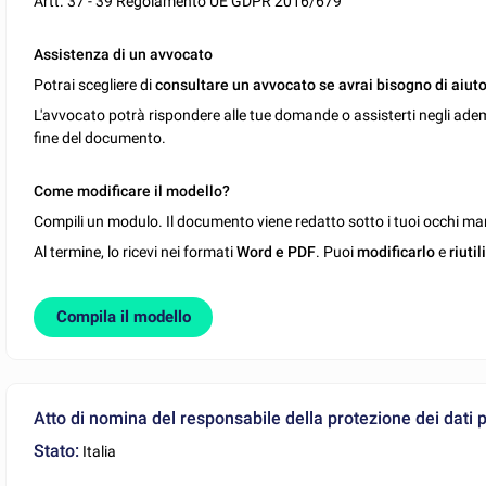
Artt. 37 - 39 Regolamento UE GDPR 2016/679
Assistenza di un avvocato
Potrai scegliere di
consultare un avvocato se avrai bisogno di aiuto
L'avvocato potrà rispondere alle tue domande o assisterti negli ade
fine del documento.
Come modificare il modello?
Compili un modulo. Il documento viene redatto sotto i tuoi occhi man
Al termine, lo ricevi nei formati
Word e PDF
. Puoi
modificarlo
e
riutil
Compila il modello
Atto di nomina del responsabile della protezione dei dati 
Stato:
Italia