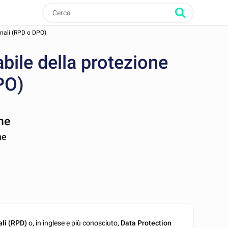
onali (RPD o DPO)
bile della protezione
PO)
ne
ne
ali (RPD)
o, in inglese e più conosciuto,
Data Protection