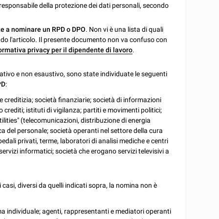
 responsabile della protezione dei dati personali, secondo
ate a nominare un RPD o DPO
. Non vi è una lista di quali
do l'articolo. Il presente documento non va confuso con
formativa privacy per il dipendente di lavoro
.
cativo e non esaustivo, sono state individuate le seguenti
PD
:
e creditizia; società finanziarie; società di informazioni
rediti; istituti di vigilanza; partiti e movimenti politici;
tilities" (telecomunicazioni, distribuzione di energia
ca del personale; società operanti nel settore della cura
dali privati, terme, laboratori di analisi mediche e centri
servizi informatici; società che erogano servizi televisivi a
tri casi, diversi da quelli indicati sopra, la nomina non è
rma individuale; agenti, rappresentanti e mediatori operanti