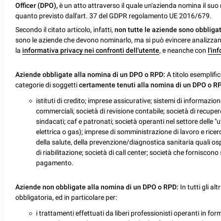
Officer (DPO),
è un atto attraverso il quale un'azienda nomina il suo
quanto previsto dall'art. 37 del GDPR regolamento UE 2016/679.
Secondo il citato articolo, infatti,
non tutte le aziende sono obblig
sono le aziende che devono nominarlo, ma si può evincere analizzan
la
informativa privacy nei confronti dell'utente
, e neanche con
l'in
Aziende obbligate alla nomina di un DPO o RPD:
A titolo esemplifi
categorie di soggetti
certamente tenuti alla nomina di un DPO o R
istituti di credito; imprese assicurative; sistemi di informazion
commerciali; società di revisione contabile; società di recupero c
sindacati; caf e patronati; società operanti nel settore delle "u
elettrica o gas); imprese di somministrazione di lavoro e ricer
della salute, della prevenzione/diagnostica sanitaria quali ospe
di riabilitazione; società di call center; società che forniscono 
pagamento.
Aziende non obbligate alla nomina di un DPO o RPD:
In tutti gli al
obbligatoria, ed in particolare per:
i trattamenti effettuati da liberi professionisti operanti in fo