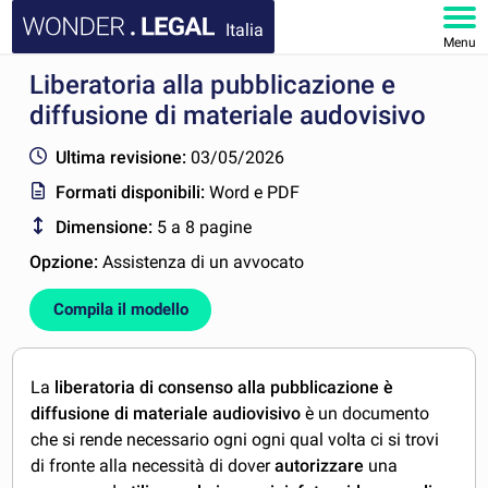
Italia
Menu
Liberatoria alla pubblicazione e
HOMEPAGE
diffusione di materiale audovisivo
DOCUMENTI
Ultima revisione:
03/05/2026
Formati disponibili:
Word e PDF
FAQ
Dimensione:
5 a 8 pagine
IL MIO ACCOUNT
Opzione:
Assistenza di un avvocato
Compila il modello
La
liberatoria di consenso alla pubblicazione è
diffusione di materiale audiovisivo
è un documento
che si rende necessario ogni ogni qual volta ci si trovi
di fronte alla necessità di dover
autorizzare
una