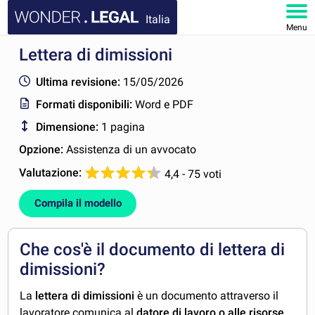
Italia
Menu
Lettera di dimissioni
HOMEPAGE
Ultima revisione:
15/05/2026
DOCUMENTI
Formati disponibili:
Word e PDF
Dimensione:
1 pagina
FAQ
Opzione:
Assistenza di un avvocato
IL MIO ACCOUNT
Valutazione:
4,4 - 75 voti
Compila il modello
Che cos'è il documento di lettera di
dimissioni?
La
lettera di dimissioni
è un documento attraverso il
lavoratore comunica al
datore di lavoro o alle risorse