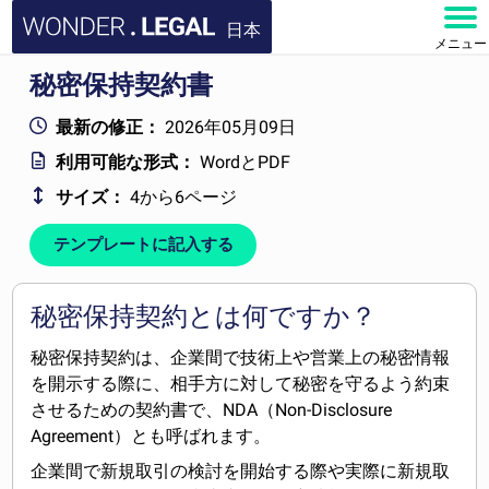
日本
メニュー
秘密保持契約書
ホーム
最新の修正：
2026年05月09日
文書
利用可能な形式：
WordとPDF
サイズ：
4から6ページ
よくある質問
テンプレートに記入する
お問い合わせ
アカウント
秘密保持契約とは何ですか？
秘密保持契約は、企業間で技術上や営業上の秘密情報
を開示する際に、相手方に対して秘密を守るよう約束
させるための契約書で、NDA（Non-Disclosure
Agreement）とも呼ばれます。
企業間で新規取引の検討を開始する際や実際に新規取