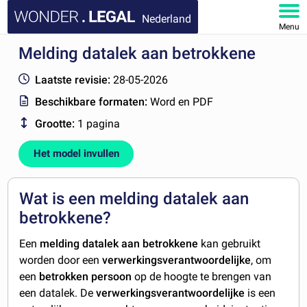
Nederland
Menu
Melding datalek aan betrokkene
HOME
Laatste revisie:
28-05-2026
DOCUMENTEN
Beschikbare formaten:
Word en PDF
Grootte:
1 pagina
FAQ
Het model invullen
MIJN ACCOUNT
Wat is een melding datalek aan
betrokkene?
Een
m
elding datalek aan betrokkene
kan gebruikt
worden door een
verwerkingsverantwoordelijke
, om
een
betrokken persoon
op de hoogte te brengen van
een datalek. De
verwerkingsverantwoordelijke
is een