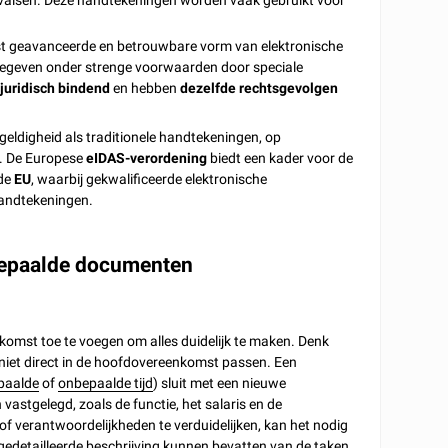
ervalsen. Deze handtekeningen worden vaak gebruikt voor
st geavanceerde en betrouwbare vorm van elektronische
tgegeven onder strenge voorwaarden door speciale
e
juridisch bindend
en hebben
dezelfde rechtsgevolgen
eldigheid als traditionele handtekeningen, op
 De Europese
eIDAS-verordening
biedt een kader voor de
 de
EU
, waarbij gekwalificeerde elektronische
handtekeningen.
 bepaalde documenten
komst toe te voegen om alles duidelijk te maken. Denk
ie niet direct in de hoofdovereenkomst passen. Een
paalde
of
onbepaalde tijd
) sluit met een nieuwe
tgelegd, zoals de functie, het salaris en de
f verantwoordelijkheden te verduidelijken, kan het nodig
 gedetailleerde beschrijving kunnen bevatten van de taken