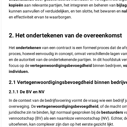
kopieën
aan relevante partijen, het integreren en beheren van
bijla
kunnen aanvullen of verduidelijken, en ten slotte, het bewaren en
na
en effectiviteit ervan te waarborgen.
2. Het ondertekenen van de overeenkomst
Het
ondertekenen
van een contract is een formeel proces dat de af
proces, hoewel eenvoudig in concept, omvat verschillende lagen van
en de autoriteit van de ondertekenende partijen. In dit hoofdstuk v
focus op de
vertegenwoordigingsbevoegdheid
binnen bedrijven,
v
individuen.
2.1 Vertegenwoordigingsbevoegdheid binnen bedrijv
2.1.1 De BV en NV
In de context van de bedrijfsvoering vormt de vraag wie een bedrijf
overweging. De
vertegenwoordigingsbevoegdheid
, of de macht o
juridische zin te binden, ligt normaal gesproken bij de
bestuurders
v
vennootschap (BV) als een naamloze vennootschap (NV). Echter, de
uitoefenen, kan complexer zijn dan op het eerste gezicht lijkt.