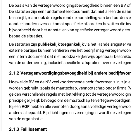
De basis van de vertegenwoordigingsbevoegdheid binnen een BV of
De statuten zijn een fundamenteel document dat niet alleen de naam,
beschrijft, maar ook de regels rond de aanstelling van bestuurder
aandeelhoudersovereenkomst
specifieke afspraken bevatten die i
bijvoorbeeld door het aanstellen van specifieke vertegenwoordiger
bepaalde situaties.
De statuten zijn
publiekelijk toegankelijk
via het Handelsregister v
externe partijen kunnen verifiëren wie het bedrijf mag vertegenw
een intern document dat niet noodzakelijkerwijs openbaar beschikba
van de onderneming, inclusief specifieke afspraken over de verte
2.1.2 Vertegenwoordigingsbevoegdheid bij andere bedrijfsvo
Hoewel de BV en de NV veel voorkomende bedrijfsvormen zijn, zijn er 
worden gebruikt, zoals de maatschap, vennootschap onder firma (VO
gelden verschillende regels met betrekking tot de vertegenwoordig
principe gelijkelijk bevoegd om de maatschap te vertegenwoordigen
Bij een
VOF
hebben alle vennoten doorgaans volledige vertegenwoor
anders is bepaald. Bij stichtingen en verenigingen wordt de verte
van de organisatie.
2.1.3 Faillissement