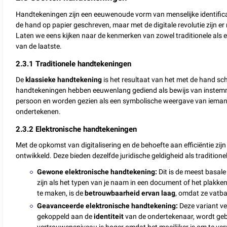
Handtekeningen zijn een eeuwenoude vorm van menselijke identifica
de hand op papier geschreven, maar met de digitale revolutie zijn er
Laten we eens kijken naar de kenmerken van zowel traditionele als 
van de laatste.
2.3.1 Traditionele handtekeningen
De
klassieke handtekening
is het resultaat van het met de hand s
handtekeningen hebben eeuwenlang gediend als bewijs van instemming
persoon en worden gezien als een symbolische weergave van iemand
ondertekenen.
2.3.2 Elektronische handtekeningen
Met de opkomst van digitalisering en de behoefte aan efficiëntie zi
ontwikkeld. Deze bieden dezelfde juridische geldigheid als tradition
Gewone elektronische
handtekening:
Dit is de meest basal
zijn als het typen van je naam in een document of het plakk
te maken, is de
betrouwbaarheid ervan laag
, omdat ze vatba
Geavanceerde elektronische handtekening:
Deze variant v
gekoppeld aan de
identiteit
van de ondertekenaar, wordt geb