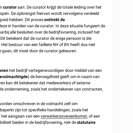
en
curator
aan. De curator krijgt de totale leiding over het
verkopen. De opbrengst hiervan wordt vervolgens verdeeld
e goed hebben. Dit proces
onttrekt de
deze in handen van de curator. In deze situatie fungeert de
ij alle besluiten over de bedrijfsvoering, inclusief het
t betekent dat de curator de enige persoon is die
et bestuur van een failliete NV of BV heeft dus niet
e gaan, dit moet door de curator gebeuren.
onen
het bedrijf vertegenwoordigen door middel van een
evolmachtigde
) de bevoegdheid geeft om in naam van
ijven kan dit betekenen dat medewerkers of externe
 de onderneming, zoals het ondertekenen van contracten,
worden omschreven in de volmacht zelf om
perkt zijn tot specifieke handelingen, zoals het
 het aangaan van een
verwerkersovereenkomst
, of een
liteit bieden in de bedrijfsvoering, niet de
statutaire