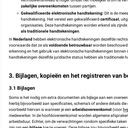
vertrouwensniveau is hoger omdat het moeilijker is om te v
zakelijke overeenkomsten
tussen partijen.
Gekwalificeerde elektronische handtekening:
Dit is de mee
handtekening. Het vereist een gekwalificeerd
certificaat
, ui
organisaties. Deze handtekeningen worden erkend als zijnd
als traditionele handtekeningen
.
In
Nederland
hebben elektronische handtekeningen dezelfde rechtsg
voorwaarde dat ze als
voldoende betrouwbaar
worden beschouwd.
erkenning en het gebruik van elektronische handtekeningen binnen
handtekeningen dezelfde juridische status hebben als traditionele 
3. Bijlagen, kopieën en het registreren van
3.1 Bijlagen
Soms is het nodig om extra documenten als bijlage aan een overeen
hierbij bijvoorbeeld aan specificaties, schema's of andere details d
voorbeeld hiervan is wanneer je een
arbeidsovereenkomst
(voor
be
medewerker. In de hoofdovereenkomst worden algemene afspraken vas
arbeidsduur. Echter, om de verwachtingen rondom specifieke taken o
zijn om een
bijlage
toe te voegen. Deze bijlage zou bijvoorbeeld een