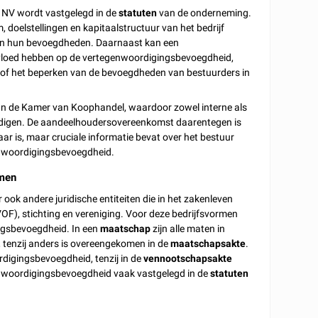
 NV wordt vastgelegd in de
statuten
van de onderneming.
 doelstellingen en kapitaalstructuur van het bedrijf
s en hun bevoegdheden. Daarnaast kan een
nvloed hebben op de vertegenwoordigingsbevoegdheid,
s of het beperken van de bevoegdheden van bestuurders in
an de Kamer van Koophandel, waardoor zowel interne als
oordigen. De aandeelhoudersovereenkomst daarentegen is
ar is, maar cruciale informatie bevat over het bestuur
genwoordigingsbevoegdheid.
rmen
ook andere juridische entiteiten die in het zakenleven
F), stichting en vereniging. Voor deze bedrijfsvormen
ingsbevoegdheid. In een
maatschap
zijn alle maten in
, tenzij anders is overeengekomen in de
maatschapsakte
.
digingsbevoegdheid, tenzij in de
vennootschapsakte
genwoordigingsbevoegdheid vaak vastgelegd in de
statuten