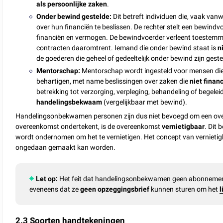
als persoonlijke zaken
.
Onder bewind gestelde:
Dit betreft individuen die, vaak vanw
over hun financiën te beslissen. De rechter stelt een bewindv
financiën en vermogen. De bewindvoerder verleent toestemmi
contracten daaromtrent. Iemand die onder bewind staat is
n
de goederen die geheel of gedeeltelijk onder bewind zijn geste
Mentorschap:
Mentorschap wordt ingesteld voor mensen die n
behartigen, met name beslissingen over zaken die
niet finan
betrekking tot verzorging, verpleging, behandeling of begelei
handelingsbekwaam
(vergelijkbaar met bewind).
Handelingsonbekwamen personen zijn dus niet bevoegd om een ove
overeenkomst ondertekent, is de overeenkomst
vernietigbaar
. Dit 
wordt ondernomen om het te vernietigen. Het concept van vernietig
ongedaan gemaakt kan worden.
Let op:
Het feit dat handelingsonbekwamen geen abonnement 
eveneens dat ze
geen
opzeggingsbrief
kunnen sturen om het
2.3 Soorten handtekeningen