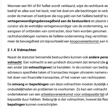
Wanneer een NV of BV failliet wordt verklaard, wijst de rechtbank e
bedrijf en alles wat het bezit, met het doel om alle bezittingen te 
onder de mensen of bedrijven die nog geld van het failliete bedrijf t
vertegenwoordigingsbevoegdheid aan de bestuurders
en plaatst 
curator als de wettelijke vertegenwoordiger van de onderneming, waarb
aangaan of ontbinden van contracten, door hem worden genomen. Di
rechtshandelingen namens de failliete onderneming mag verrichten. H
meer de bevoegdheid om bijvoorbeeld een
koopovereenkomst
aan t
2.1.4 Volmachten
Naast de statutair benoemde bestuurders kunnen ook
andere pers
volmacht
. Een volmacht is een juridisch document dat iemand (de
g
een ander (de
volmachtgever
) te handelen. In de context van bedr
adviseurs specifieke taken of transacties mogen uitvoeren namens
het doen van financiële transacties, of het voeren van rechtszaken.
De
omvang
en
beperkingen
van deze volmachten moeten duidelijk 
onduidelijkheden en problemen te voorkomen. Zo kan een volmacht be
ondertekenen van een
arbeidsovereenkomst voor onbepaalde tijd
of
bepaalde duur hebben. Belangrijk is dat volmachten, hoewel die flexibi
bepalingen
kunnen overschrijden.