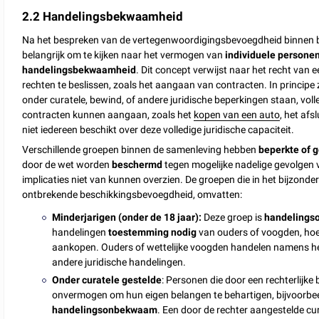
2.2 Handelingsbekwaamheid
Na het bespreken van de vertegenwoordigingsbevoegdheid binnen b
belangrijk om te kijken naar het vermogen van
individuele persone
handelingsbekwaamheid
. Dit concept verwijst naar het recht van 
rechten te beslissen, zoals het aangaan van contracten. In principe 
onder curatele, bewind, of andere juridische beperkingen staan, vol
contracten kunnen aangaan, zoals het
kopen van een auto
, het afs
niet iedereen beschikt over deze volledige juridische capaciteit.
Verschillende groepen binnen de samenleving hebben
beperkte of
door de wet worden
beschermd
tegen mogelijke nadelige gevolgen v
implicaties niet van kunnen overzien. De groepen die in het bijzon
ontbrekende beschikkingsbevoegdheid, omvatten:
Minderjarigen (onder de 18 jaar):
Deze groep is
handeling
handelingen
toestemming nodig
van ouders of voogden, hoe
aankopen. Ouders of wettelijke voogden handelen namens he
andere juridische handelingen.
Onder curatele gestelde
: Personen die door een rechterlijke
onvermogen om hun eigen belangen te behartigen, bijvoorbeel
handelingsonbekwaam
. Een door de rechter aangestelde cu