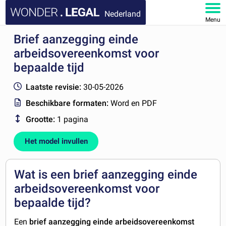
Nederland
Menu
Brief aanzegging einde
HOME
arbeidsovereenkomst voor
DOCUMENTEN
bepaalde tijd
Laatste revisie:
30-05-2026
FAQ
Beschikbare formaten:
Word en PDF
MIJN ACCOUNT
Grootte:
1 pagina
Het model invullen
Wat is een brief aanzegging einde
arbeidsovereenkomst voor
bepaalde tijd?
Een
brief aanzegging einde arbeidsovereenkomst