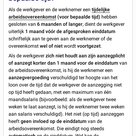
Als de werkgever en de werknemer een
tijdelijke
arbeidsovereenkomst
(voor bepaalde tijd)
hebben
gesloten van
6 maanden of langer
, dient de werkgever
uiterlijk
1 maand vóór de afgesproken einddatum
schriftelijk aan te geven aan de werknemer of de
overeenkomst
wel of niet
wordt
voortgezet
.
Als de werkgever
zich niet houdt aan zijn aanzegplicht
of aanzegt korter dan 1 maand voor de einddatum
van
de arbeidsovereenkomst, is hij de werknemer een
aanzegvergoeding
verschuldigd ter hoogte van het
loon over de tijd dat de werkgever de aanzegging niet
op tijd heeft gedaan, met een maximum van één
maandsalaris (bijvoorbeeld: als de werkgever twee
weken te laat aanzegt, is hij de werknemer twee weken
aan salaris verschuldigd). Het niet (op tijd) aanzeggen
heeft
geen invloed op de einddatum
van de
arbeidsovereenkomst. Die eindigt nog steeds
automatisch
op de einddatum. Wel kan de