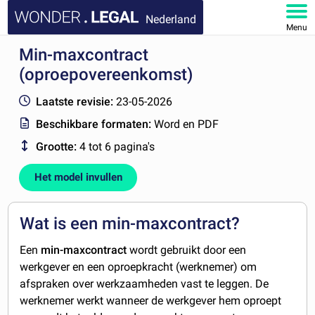
Nederland
Menu
Min-maxcontract
HOME
(oproepovereenkomst)
DOCUMENTEN
Laatste revisie:
23-05-2026
Beschikbare formaten:
Word en PDF
FAQ
Grootte:
4 tot 6 pagina's
MIJN ACCOUNT
Het model invullen
Wat is een min-maxcontract?
Een
min-maxcontract
wordt gebruikt door een
werkgever en een oproepkracht (werknemer) om
afspraken over werkzaamheden vast te leggen. De
werknemer werkt wanneer de werkgever hem oproept