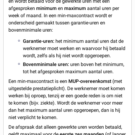
en wordt betaald voor de gewerkte uren met een
afgesproken
minimum
en
maximum
aantal uren per
week of maand. In een min-maxcontract wordt er
onderscheid gemaakt tussen garantie-uren en
bovenminimale uren:
Garantie-uren:
het minimum aantal uren dat de
werknemer moet werken en waarvoor hij betaald
wordt, zelfs als hij niet wordt opgeroepen.
Bovenminimale uren:
uren boven het minimum,
tot het afgesproken maximum aantal uren.
Een min-maxcontract is een
MUP-overeenkomst
(met
uitgestelde prestatieplicht). De werknemer moet komen
werken bij oproep, tenzij er een goede reden is om niet
te komen (bijv. ziekte). Wordt de werknemer voor meer
dan het maximum aantal uren opgeroepen, dan is hij
niet verplicht te komen.
De afspraak dat alleen gewerkte uren worden betaald,
geldt maximaal voor de
eerste zes maanden
(of langer