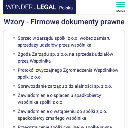
Polska
Menu
Wzory - Firmowe dokumenty prawne
STRONA GŁÓWNA
DOKUMENTY
Sprzeciw zarządu spółki z o.o. wobec zamiaru
sprzedaży udziałów przez wspólnika
FAQ
Zgoda Zarządu sp. z o.o. na sprzedaż udziałów
przez Wspólnika
MOJE KONTO
Protokół zwyczajnego Zgromadzenia Wspólników
spółki z o.o.
Sprawozdanie zarządu z działalności sp. z o.o.
Zawiadomienie o spłaceniu spadkobiercy
wspólnika spółki z o.o.
Zawiadomienie o wstąpieniu do spółki z o.o.
spadkobiercy zmarłego wspólnika
Przekształcenie spółki cywilnej w spółkę jawną