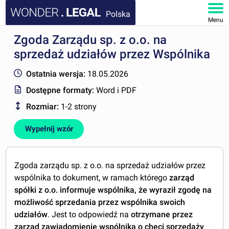
Polska
Menu
Zgoda Zarządu sp. z o.o. na
STRONA GŁÓWNA
sprzedaż udziałów przez Wspólnika
DOKUMENTY
Ostatnia wersja:
18.05.2026
Dostępne formaty:
Word i PDF
FAQ
Rozmiar:
1-2 strony
MOJE KONTO
Wypełnij wzór
Zgoda zarządu sp. z o.o. na sprzedaż udziałów przez
wspólnika to dokument, w ramach którego
zarząd
spółki z o.o. informuje wspólnika, że wyraził zgodę na
możliwość sprzedania przez wspólnika swoich
udziałów
. Jest to odpowiedź na
otrzymane przez
zarząd
zawiadomienie wspólnika o chęci sprzedaży