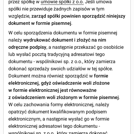
przez spółkę w
umowie spółki z o.o.
Jeśli umowa
spółki nie przewiduje żadnych zapisów w tym
względzie,
zarząd spółki powinien sporządzić niniejszy
dokument w formie pisemnej
.
W celu sporządzenia dokumentu w formie pisemnej
należy
wydrukować dokument i złożyć na nim
odręczne podpisy
, a następnie przekazać go osobiście
lub wysłać pocztą tradycyjną adresatowi tego
dokumentu - wspólnikowi sp. z o.o., który zamierza
dokonać sprzedaży swoich udziałów w tej spółce.
Dokument można również sporządzić w
formie
elektronicznej, gdyż oświadczenie woli złożone
w formie elektronicznej jest równoważne
z oświadczeniem woli złożonym w formie pisemnej
.
W celu zachowania formy elektronicznej, należy
opatrzyć dokument kwalifikowanym podpisem
elektronicznym, a następnie wysłać go w formie
elektronicznej adresatowi tego dokumentu -
wspólnikowi sp. z o.o., który zamierza dokonać