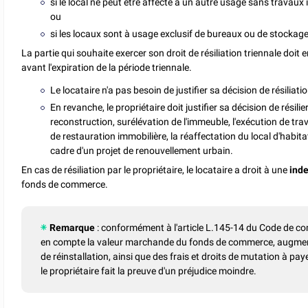
si le local ne peut être affecté à un autre usage sans travau
ou
si les locaux sont à usage exclusif de bureaux ou de stockage
La partie qui souhaite exercer son droit de résiliation triennale doi
avant l'expiration de la période triennale.
Le locataire n'a pas besoin de justifier sa décision de résiliatio
En revanche, le propriétaire doit justifier sa décision de résilie
reconstruction, surélévation de l'immeuble, l'exécution de tr
de restauration immobilière, la réaffectation du local d'habit
cadre d'un projet de renouvellement urbain.
En cas de résiliation par le propriétaire, le locataire a droit à une
inde
fonds de commerce.
Remarque
: conformément à l'article L.145-14 du Code de co
en compte la valeur marchande du fonds de commerce, augmen
de réinstallation, ainsi que des frais et droits de mutation à p
le propriétaire fait la preuve d'un préjudice moindre.