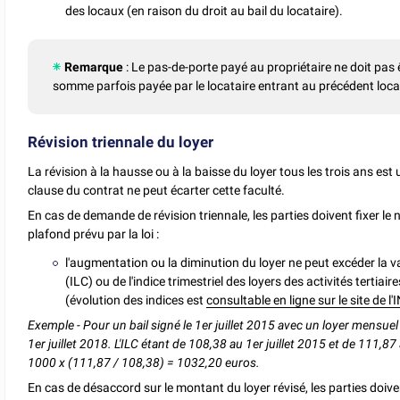
des locaux (en raison du droit au bail du locataire).
Remarque
: Le pas-de-porte payé au propriétaire ne doit pas 
somme parfois payée par le locataire entrant au précédent loca
Révision triennale du loyer
La révision à la hausse ou à la baisse du loyer tous les trois ans est
clause du contrat ne peut écarter cette faculté.
En cas de demande de révision triennale, les parties doivent fixer le 
plafond prévu par la loi :
l'augmentation ou la diminution du loyer ne peut excéder la va
(ILC) ou de l'indice trimestriel des loyers des activités tertiai
(évolution des indices est
consultable en ligne sur le site de l
Exemple - Pour un bail signé le 1er juillet 2015 avec un loyer mensuel 
1er juillet 2018. L'ILC étant de 108,38 au 1er juillet 2015 et de 111,87 
1000 x (111,87 / 108,38) = 1032,20 euros.
En cas de désaccord sur le montant du loyer révisé, les parties doive