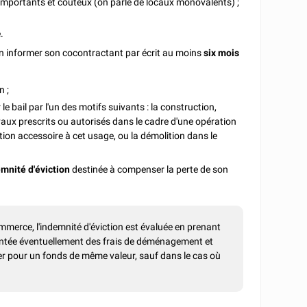
x importants et coûteux (on parle de locaux monovalents) ;
.
t en informer son cocontractant par écrit au moins
six mois
n ;
r le bail par l'un des motifs suivants : la construction,
avaux prescrits ou autorisés dans le cadre d'une opération
ation accessoire à cet usage, ou la démolition dans le
mnité d'éviction
destinée à compenser la perte de son
mmerce, l'indemnité d'éviction est évaluée en prenant
tée éventuellement des frais de déménagement et
ayer pour un fonds de même valeur, sauf dans le cas où