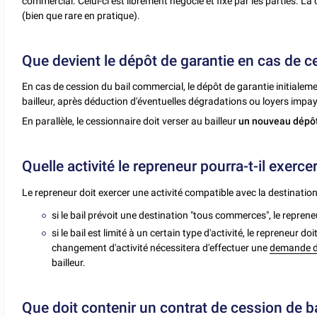
commercial. Celui-ci est librement négocié et fixé par les parties. La 
(bien que rare en pratique).
Que devient le dépôt de garantie en cas de c
En cas de cession du bail commercial, le dépôt de garantie initialeme
bailleur, après déduction d'éventuelles dégradations ou loyers impa
En parallèle, le cessionnaire doit verser au bailleur
un nouveau dépôt
Quelle activité le repreneur pourra-t-il exerce
Le repreneur doit exercer une activité compatible avec la destination pr
si le bail prévoit une destination "tous commerces", le repreneur 
si le bail est limité à un certain type d'activité, le repreneur 
changement d'activité nécessitera d'effectuer une
demande de
bailleur.
Que doit contenir un contrat de cession de b