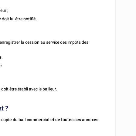
eur ;
 doit lui être
notifié
.
e enregistrer la cession au service des impôts des
s
.
e.
x
doit être établi avec le bailleur.
t ?
e
copie du bail commercial et de toutes ses annexes
.