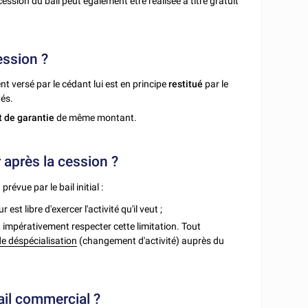
cession du bail peut également être réalisée à titre gratuit
ession ?
nt versé par le cédant lui est en principe
restitué
par le
yés.
 de garantie
de même montant.
r après la cession ?
évue par le bail initial :
est libre d'exercer l'activité qu'il veut ;
doit impérativement respecter cette limitation. Tout
 déspécialisation
(changement d'activité) auprès du
ail commercial ?